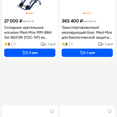
27 000 ₽
363 400 ₽
38 571 ₽
519 143 ₽
Складные кресельные
Транспортировочный
носилки Med-Mos ММ-ВВ4
изолирующий бокс Med-Mos
Sd-36013R (YDC-5P) из
для биологической защиты
алюминиевого сплава с
пациентов с режимами
5
5
2
1-3 дня
1
1-3 дня
гусеничными полозьями для
положительного и
лестниц, колесами и
отрицательного давления,
1-3 дня
1-3 дня
нагрузкой до 160 кг
встроенным компрессором
и аккумулятором на 5 часов
работы