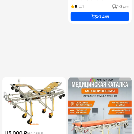
носилками, функциями
5
1
1-3 дня
Тренделенбург и Анти-
Тренделенбург, матрасом и
1-3 дня
инфузионной стойкой
115 000 ₽
164 286 ₽