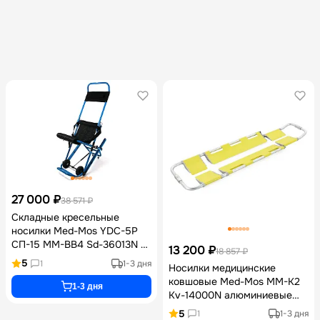
27 000 ₽
38 571 ₽
Складные кресельные
носилки Med-Mos YDC-5P
СП-15 ММ-ВВ4 Sd-36013N с
13 200 ₽
18 857 ₽
гусеничными полозьями для
5
1
1-3 дня
Носилки медицинские
спуска по лестницам и
ковшовые Med-Mos ММ-К2
алюминиевой рамой
1-3 дня
Kv-14000N алюминиевые
грузоподъемностью 160 кг
разъемные с регулировкой
5
1
1-3 дня