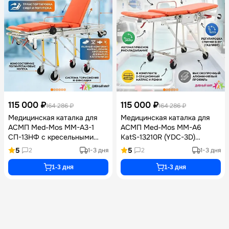
115 000 ₽
115 000 ₽
164 286 ₽
164 286 ₽
Медицинская каталка для
Медицинская каталка для
АСМП Med-Mos ММ-А3-1
АСМП Med-Mos ММ-А6
СП-13НФ с кресельными
KatS-13210R (YDC-3D)
носилками, алюминиевым
трансформируемая в кресло
5
5
2
1-3 дня
2
1-3 дня
каркасом, гидравлическим
с алюминиевым каркасом,
приводом, матрасом и
инфузионной стойкой и
1-3 дня
1-3 дня
инфузионной стойкой
матрасом нагрузкой до 250
нагрузкой до 180 кг
кг