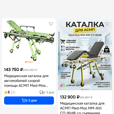
143 750 ₽
205 357 ₽
Медицинская каталка для
автомобилей скорой
помощи АСМП Med-Mos
YDC-3FWF со съемными
5
1
1-3 дня
носилками, фиксатором,
132 900 ₽
189 857 ₽
функциями Тренделенбург и
1-3 дня
Медицинская каталка для
Анти-Тренделенбург и
АСМП Med-Mos ММ-А10
матрасом в комплекте
СП-16НФ со съемными