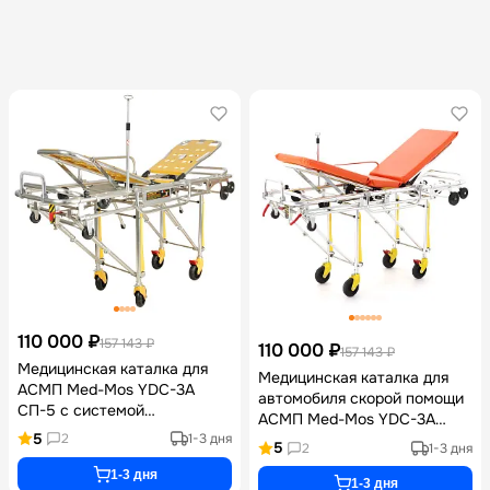
110 000 ₽
157 143 ₽
110 000 ₽
157 143 ₽
Медицинская каталка для
Медицинская каталка для
АСМП Med-Mos YDC-3A
автомобиля скорой помощи
СП-5 с системой
АСМП Med-Mos YDC-3A
автозагрузки,
5
СП-1 со съемными
2
1-3 дня
5
2
1-3 дня
гидравлическим приводом,
носилками, гидравлическим
съемными носилками,
1-3 дня
приводом, алюминиевым
1-3 дня