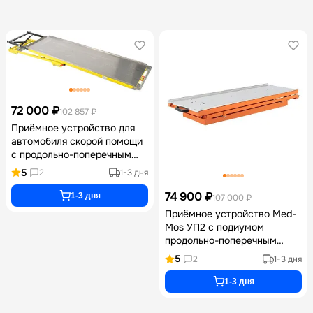
72 000 ₽
102 857 ₽
Приёмное устройство для
автомобиля скорой помощи
с продольно-поперечным
перемещением Med-Mos
5
2
1-3 дня
3ПУ размером
2050х580х125 мм и
74 900 ₽
1-3 дня
107 000 ₽
максимальной нагрузкой до
Приёмное устройство Med-
220 кг
Mos УП2 с подиумом
продольно-поперечным
перемещением и нишей под
5
2
1-3 дня
спинальный щит 7А3 для
автомобилей скорой
1-3 дня
медицинской помощи
ГАЗель Next Ford Transit и