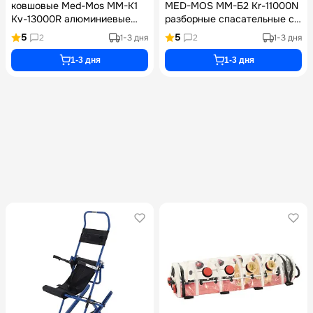
ковшовые Med-Mos ММ-К1
MED-MOS ММ-Б2 Kr-11000N
Kv-13000R алюминиевые
разборные спасательные с
разъемные складные с
алюминиевым каркасом
5
5
2
1-3 дня
2
1-3 дня
регулировкой длины ложа и
рентгенопрозрачные
3 ремнями фиксации
грузоподъемностью 270 кг в
1-3 дня
1-3 дня
нагрузка до 160 кг артикул
комплекте со стропами и
ММ-К1
ремнями фиксации