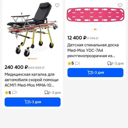
12 400 ₽
17 714 ₽
Детская спинальная доска
Med-Mos YDC-7A4
рентгенопрозрачная из
полиэфирного волокна для
5
1
1-3 дня
иммобилизации и
240 400 ₽
343 429 ₽
транспортировки пациентов
1-3 дня
Медицинская каталка для
весом до 79 кг с габаритами
автомобиля скорой помощи
138х35х5 см
АСМП Med-Mos ММА-10
KATS-22310N со съемными
5
1
1-3 дня
носилками, спинальной
доской, функциями
1-3 дня
Тренделенбург и
Антитренделенбург и
инфузионной стойкой