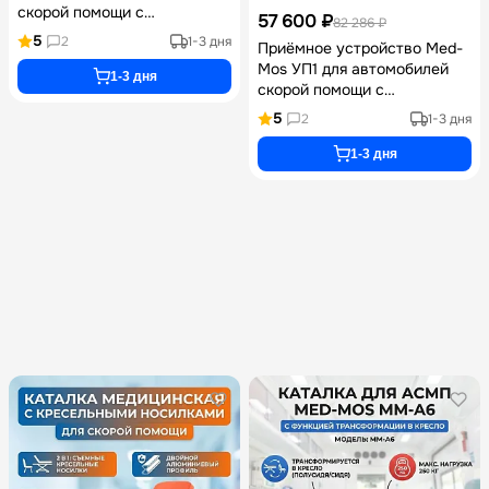
скорой помощи с
57 600 ₽
82 286 ₽
продольно-поперечным
5
2
1-3 дня
Приёмное устройство Med-
перемещением платформы и
Mos УП1 для автомобилей
регулировкой угла наклона
1-3 дня
скорой помощи с
щита до 25 градусов
поперечным перемещением
артикул УП2
5
2
1-3 дня
платформы регулировкой
угла наклона щита и
1-3 дня
нагрузкой до 200 кг артикул
УП1