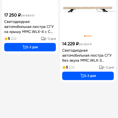
17 250 ₽
24 643 ₽
Светодиодная
автомобильная люстра СГУ
на крышу ММC.WLX-4 с COB
лампами оранжевого
5
2
1-3 дня
свечения мощностью 220 Вт
14 229 ₽
20 327 ₽
и световым потоком 15400
1-3 дня
Светодиодная
Лм в корпусе из
автомобильная люстра СГУ
поликарбоната IP65
без звука MMC.WLX-3
оранжевого цвета 180 Вт с
5
2
1-3 дня
COB лампами 12600 Лм и
степенью защиты IP65 для
1-3 дня
спецтехники