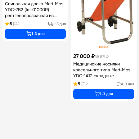
Спинальная доска Med-Mos
YDC-7В2 (Im-01000R)
рентгенопрозрачная из
полиэфирного волокна в
5
2
1-3 дня
комплекте с головным
иммобилизатором и
1-3 дня
системой ремней паук для
иммобилизации и
транспортировки
27 000 ₽
38 571 ₽
Медицинские носилки
кресельного типа Med-Mos
YDC-1A12 складные
алюминиевые с колесами и
5
2
1-3 дня
ремнями для
транспортировки пациентов
1-3 дня
сидя и лежа нагрузкой до
160 кг