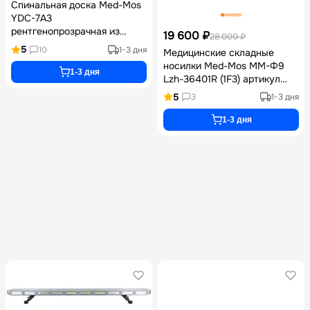
Спинальная доска Med-Mos
YDC-7A3
рентгенопрозрачная из
19 600 ₽
28 000 ₽
полиэфирного волокна в
5
10
1-3 дня
Медицинские складные
комплекте с головным
носилки Med-Mos ММ-Ф9
иммобилайзером и
1-3 дня
Lzh-36401R (1F3) артикул
системой ремней паук для
YDC-1F3 (СП-18) из
иммобилизации и
5
3
1-3 дня
алюминиевого сплава с
транспортировки пациентов
телескопическими
1-3 дня
рукоятями и сумкой-чехлом
в комплекте