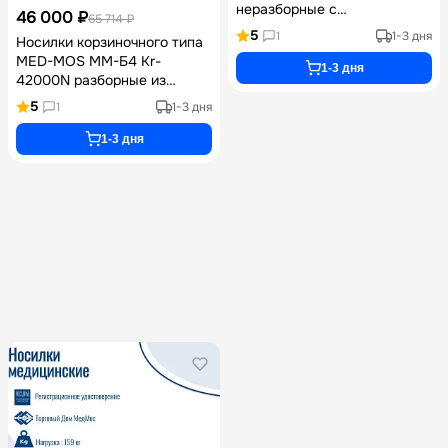
неразборные с
46 000 ₽
65 714 ₽
алюминиевым каркасом,
5
1
1-3 дня
Носилки корзиночного типа
регулируемым упором для
MED-MOS ММ-Б4 Kr-
стоп, комплектом ремней и
1-3 дня
42000N разборные из
строп для вертолетной
нержавеющей стали с 4
эвакуации, нагрузка 270 кг
5
1
1-3 дня
фиксирующими ремнями и
регулируемым упором для
1-3 дня
стоп нагрузка до 350 кг