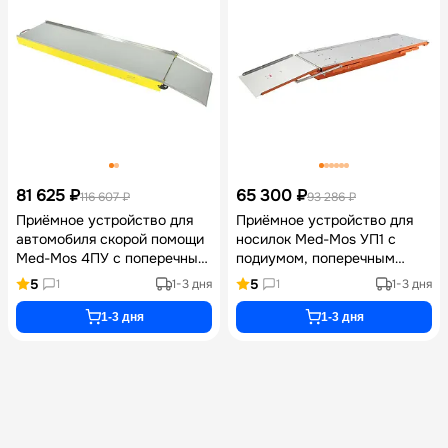
81 625 ₽
65 300 ₽
116 607 ₽
93 286 ₽
Приёмное устройство для
Приёмное устройство для
автомобиля скорой помощи
носилок Med-Mos УП1 с
Med-Mos 4ПУ с поперечным
подиумом, поперечным
перемещением, нишей для
перемещением,
5
5
1
1-3 дня
1
1-3 дня
хранения досок, габаритами
регулировкой угла наклона
2050х600х215 мм и
и нишей под спинальный
1-3 дня
1-3 дня
грузоподъемностью до 230
щит для автомобилей
кг
скорой помощи ГАЗель,
FORD, Mercedes-Benz