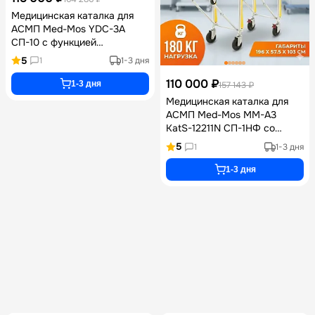
Медицинская каталка для
АСМП Med-Mos YDC-3A
СП-10 с функцией
кресельных носилок
5
1
1-3 дня
системой автозагрузки
алюминиевым каркасом
110 000 ₽
1-3 дня
157 143 ₽
инфузионной стойкой и
Медицинская каталка для
съемными носилками 181 кг
АСМП Med-Mos ММ-А3
KatS-12211N СП-1НФ со
съемными носилками,
5
1
1-3 дня
алюминиевым каркасом,
матрасом и складной
1-3 дня
инфузионной стойкой ММ-
А3 СП-1НФ