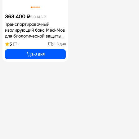
363 400 ₽
519 143 ₽
Транспортировочный
изолирующий бокс Med-Mos
для биологической защиты
пациентов с режимами
5
1
1-3 дня
положительного и
отрицательного давления,
1-3 дня
встроенным компрессором
и аккумулятором на 5 часов
работы