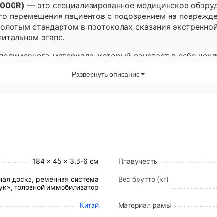
1000R)
— это специализированное медицинское оборудо
го перемещения пациентов с подозрением на поврежде
 золотым стандартом в протоколах оказания экстренн
питальном этапе.
полимерного материала, который сочетает в себе иск
нопрозрачность
. Это позволяет специалистам проводи
Развернуть описание
 подвергая пациента опасному перекладыванию и не сн
а времени.
ехники «ротации» или «бревна» для бережного размещ
аменимым при проведении спасательных операций на во
езинфекцию после каждого использования.
184 × 45 × 3,6-6 см
Плавучесть
помощи.
ная доска, ременная система
Вес брутто (кг)
ук», головной иммобилизатор
тационаров.
оприятий и поисково-спасательных операций.
Китай
Материал рамы
ным риском травматизма (строительство, промышленн