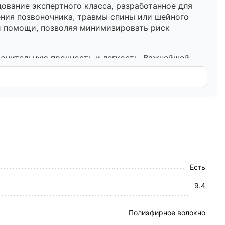
вание экспертного класса, разработанное для
ния позвоночника, травмы спины или шейного
ой помощи, позволяя минимизировать риск
лючительную прочность и легкость. Важнейшей
ть рентгенографические и томографические
имая фиксирующих ремней, что критически важно
ения пострадавшего. Многофункциональность щита
де. Гладкая поверхность и химическая стойкость
Есть
9.4
Полиэфирное волокно
ость).