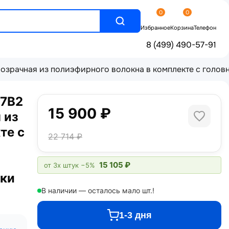
0
0
Избранное
Корзина
Телефон
8 (499) 490-57-91
озрачная из полиэфирного волокна в комплекте с голо
-7В2
15 900 ₽
 из
те с
22 714 ₽
15 105 ₽
от 3х штук
−5%
вки
В наличии — осталось мало шт.!
1-3 дня