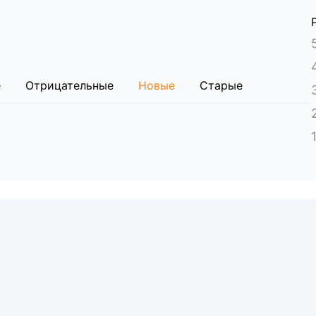
состойкого полипропилена.
лина — 9,6 м.
 клетки, таза, бедер и голеней.
е
Отрицательные
Новые
Старые
р)
оловы и систему ремней для лба и подбородка.
см.
на «липучках» (21,6 × 2,5 см) с мягкими защитными накл
истема «паук», головной иммобилизатор.