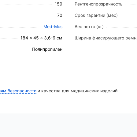
159
Рентгенопрозрачность
70
Срок гарантии (мес)
ксация всего тела, включая шейный отдел, предотвра
а диагностику благодаря возможности проведения обс
Med-Mos
Вес нетто (кг)
уктура выдерживает нагрузку до 159 кг.
184 × 45 × 3,6-6 см
Ширина фиксирующего ремн
огических отверстий по периметру обеспечивает удоб
Полипропилен
ся перемещение пациента как в горизонтальном, так 
ых средств).
 коррозии, воздействию биологических жидкостей и а
иям безопасности
и качества для медицинских изделий
генопрозрачное волокно высокой плотности.
.
есть, устойчивость к вмятинам и коррозии.