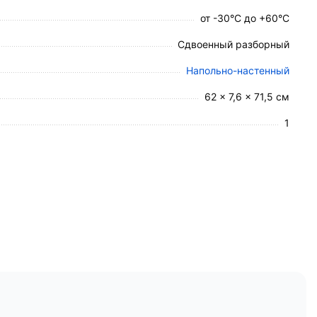
от -30°C до +60°C
Сдвоенный разборный
Напольно-настенный
 дерева или на поверхности, облицованные
 профильных специалистов и обязательное
62 × 7,6 × 71,5 см
1
ния царапин при транспортировке.