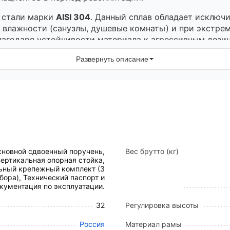
 стали марки
AISI 304
. Данный сплав обладает исключ
 влажности (санузлы, душевые комнаты) и при экстре
благодаря устойчивости материала к агрессивным дез
сти
Развернуть описание
рхитектура поручня обеспечивает многоуровневый зах
ляется одновременно к стене и полу, что гарантируе
вертикальная опора оснащена усиленным креплением
коративными накладками из нержавеющей стали, кото
ия загрязнений.
новной сдвоенный поручень,
Вес брутто (кг)
ертикальная опорная стойка,
ьный крепежный комплект (3
бора), Технический паспорт и
сталь AISI 304.
кументация по эксплуатации.
а 60 см, высота 70 см).
гласно стандартам эргономики).
32
Регулировка высоты
60°C.
Россия
Материал рамы