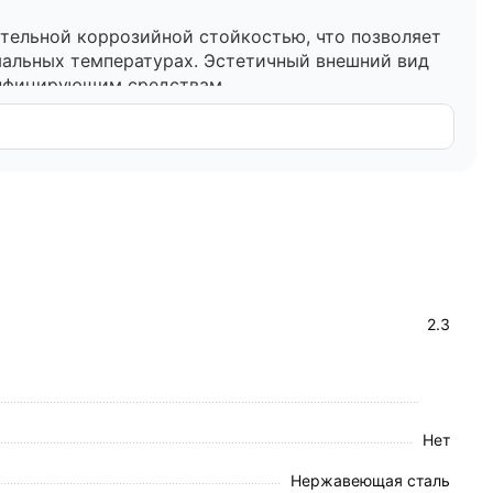
ительной коррозийной стойкостью, что позволяет
мальных температурах. Эстетичный внешний вид
инфицирующим средствам.
ват и максимальное удобство при использовании.
т эталонную жесткость и устойчивость к высоким
, предотвращающим люфт конструкции.
рые не только улучшают дизайн, но и защищают
2.3
Нет
Нержавеющая сталь