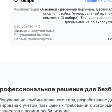
О товаре
Перейти к опи
Комплектация
Основной сдвоенный поручень, Вертика
опорная стойка, Универсальный креп
комплект (3 набора), Технический пасп
документация по эксплуат
Вес брутто (кг)
Диаметр поручня (мм)
Регулировка высоты
Страна производства
Р
рофессиональное решение для без
орудование комбинированного типа, разработанное дл
тирована с учетом повышенных требований к эргономи
пациентов в период реабилитации.