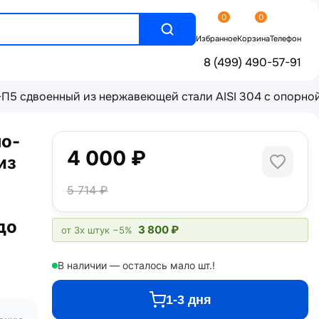
0
0
Избранное
Корзина
Телефон
8 (499) 490-57-91
5 сдвоенный из нержавеющей стали AISI 304 с опорной с
но-
4 000 ₽
из
5 714 ₽
до
3 800 ₽
от 3х штук
−5%
В наличии — осталось мало шт.!
1-3 дня