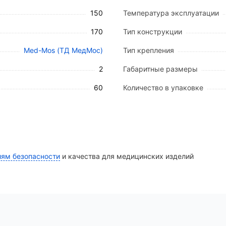
150
Температура эксплуатации
ированная жесткая конструкция).
170
Тип конструкции
Med-Mos (ТД МедМос)
Тип крепления
одит для установки на основания из бетона, кирпича,
грузоподъемности в 150 кг рекомендуется привлечение
2
Габаритные размеры
нировании опорных точек.
60
Количество в упаковке
 с дополнительной защитной пленкой для предотвраще
,17 м³ в зависимости от типа транспортной тары.
иям безопасности
и качества для медицинских изделий
а).
луатации.