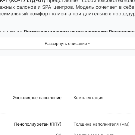
-1 (КО-171.1Д-01)
представляет собой высокотехноло
жных салонов и SPA-центров. Модель сочетает в себ
ксимальный комфорт клиента при длительных процедур
я наличие
Регистрационного удостоверения Росздравн
редъявляемым к медицинскому оборудованию.
Развернуть описание
лы
из высокопрочного стального сплава, устойчивого к 
онструкцию от сколов и воздействия агрессивных сре
ло состоит из 4 функциональных секций. Интегрирова
дстраивая его под рост мастера и специфику манипуля
енное покрытие обладает повышенной износостойкость
ет сохранение презентабельного вида в течение всего
Эпоксидное напыление
Комплектация
го поролона толщиной 100 мм обеспечивает мягкую по
 элементы легко регулируются или полностью демонт
Пенополиуретан (ППУ)
Толщина наполнителя (мм)