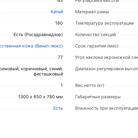
63
Регулировка высоты
Китай
Материал рамы
е кресло
180
Температура эксплуатации
Есть (Росздравнадзор)
Количество секций
сственная кожа (Винил-люкс)
Срок гарантии (мес)
77
Угол наклона икроножной сек
ремовый, коричневый, синий,
Диапазон регулировки высо
фисташковый
с 63 кг
1
Вес нетто (кг)
невый, салатовый
1300 х 650 х 780 мм
Габаритные размеры
Есть
Влажность при эксплуатации
Д-01).