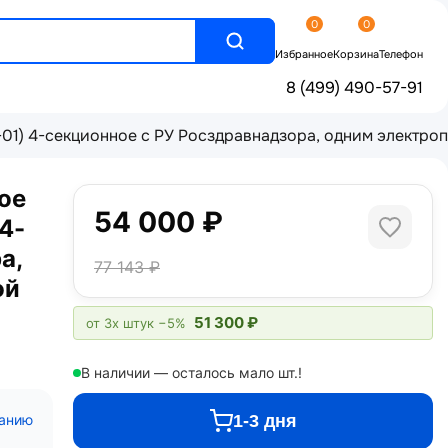
0
0
Избранное
Корзина
Телефон
8 (499) 490-57-91
01) 4-секционное с РУ Росздравнадзора, одним электро
ое
54 000 ₽
4-
а,
77 143 ₽
ой
51 300 ₽
от 3х штук
−5%
В наличии — осталось мало шт.!
1-3 дня
санию