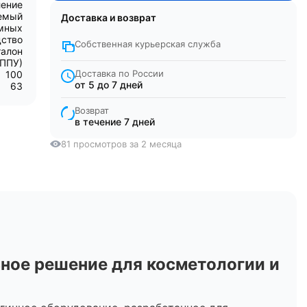
ление
уемый
Доставка и возврат
емных
дство
Собственная курьерская служба
талон
(ППУ)
Доставка по России
100
от 5 до 7 дней
63
Возврат
в течение 7 дней
81 просмотров за 2 месяца
ное решение для косметологии и