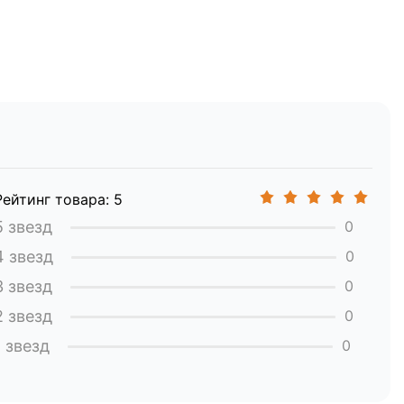
:
 применение абразивных веществ и
еже одного раза в 3 месяца). При необходимости
Рейтинг товара: 5
5 звезд
0
4 звезд
0
страняются на производственные дефекты и
3 звезд
0
яется в авторизованных центрах. Естественный
2 звезд
0
ным случаем.
1 звезд
0
дшающих эксплуатационные характеристики