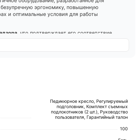
гичное оборудование, разработанное для
е безупречную эргономику, повышенную
ах и оптимальные условия для работы
адзора
, что подтверждает его соответствие
деформации и коррозии. Многослойное покрытие
д.
нный мощный электропривод (1 мотор) позволяет
ций.
ю. Материал инертен к воздействию влаги, масел
 срока эксплуатации.
Педикюрное кресло, Регулируемый
ддержку тела, равномерно распределяя нагрузку
подголовник, Комплект съемных
подлокотников (2 шт.), Руководство
пользователя, Гарантийный талон
ируются для обеспечения беспрепятственного
100