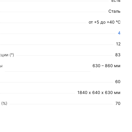
Есть
Сталь
от +5 до +40 °C
4
12
ции (°)
83
ты
630 – 860 мм
60
1840 х 640 х 630 мм
 (%)
70