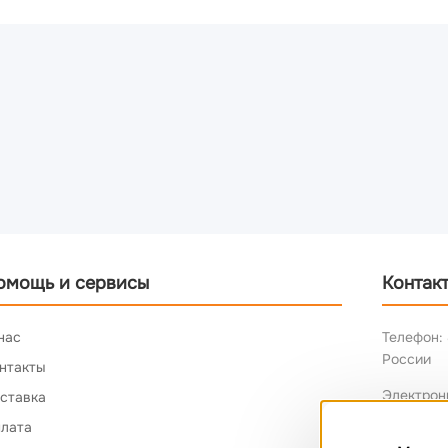
омощь и сервисы
Контак
нас
Телефон: 
России
нтакты
Электрон
ставка
лата