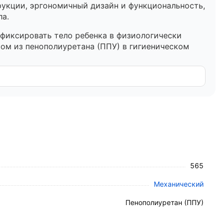
укции, эргономичный дизайн и функциональность,
ла.
фиксировать тело ребенка в физиологически
ом из пенополиуретана (ППУ) в гигиеническом
ционарную (тазовая). Поверхность выполнена из
раса.
х труб (сечение верхней рамы 64×36 мм) с
сем секциям для оптимального воздухообмена.
 предусмотрен прозрачный карман для
565
перфорированным дном и одна решетчатая полка
Механический
Пенополиуретан (ППУ)