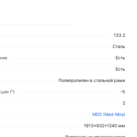
интового привода.
ны газовыми пружинами для плавности хода и
инами. Каждое колесо снабжено индивидуальной
133.2
Сталь
ение
Есть
Есть
Полипропилен в стальной раме
ции (°)
-5
2
мом.
MDS (Med-Mos)
1913×932×1240 мм
Вертикально опускающиеся