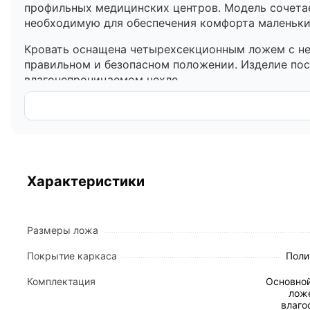
профильных медицинских центров. Модель сочетае
необходимую для обеспечения комфорта маленьких
Кровать оснащена четырехсекционным ложем с нез
правильном и безопасном положении. Изделие пос
влагонепроницаемом чехле.
Конструктивные особенности и материалы
Четырехсекционное ложе:
включает 3 подвиж
перфорированного стального листа толщиной 
Прочный каркас:
двухуровневая сборно-разбо
Характеристики
износостойким полимерно-порошковым покр
Система вентиляции:
ложе снабжено 50 овал
Торцевые спинки:
выполнены из ударопрочно
медицинской карты пациента.
Размеры ложа
Дополнительные места хранения:
в нижнюю ч
Покрытие каркаса
Поли
для размещения принадлежностей по уходу.
Комплектация
Основной
Функциональные возможности и регулиров
лож
влаго