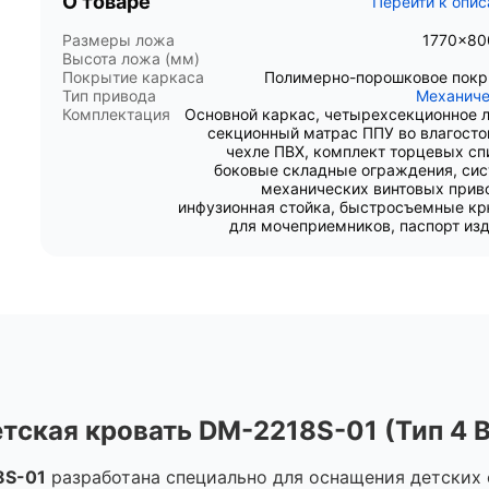
О товаре
Перейти к опи
Размеры ложа
1770×80
Высота ложа (мм)
Покрытие каркаса
Полимерно-порошковое пок
Тип привода
Механиче
Комплектация
Основной каркас, четырехсекционное 
секционный матрас ППУ во влагост
чехле ПВХ, комплект торцевых сп
боковые складные ограждения, си
механических винтовых прив
инфузионная стойка, быстросъемные к
для мочеприемников, паспорт из
ская кровать DM-2218S-01 (Тип 4 В
8S-01
разработана специально для оснащения детских 