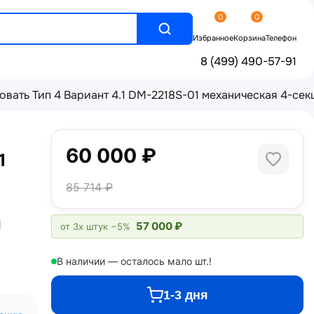
0
0
Избранное
Корзина
Телефон
8 (499) 490-57-91
овать Тип 4 Вариант 4.1 DM-2218S-01 механическая 4-с
60 000 ₽
1
85 714 ₽
и
57 000 ₽
от 3х штук
−5%
В наличии — осталось мало шт.!
1-3 дня