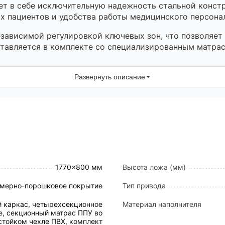
т в себе исключительную надежность стальной констр
 пациентов и удобства работы медицинского персона
ависимой регулировкой ключевых зон, что позволяет 
тавляется в комплекте со специализированным матрас
Развернуть описание
ные секции (спинная, бедренная, икроножная) и 1 ста
1 мм, что обеспечивает естественную вентиляцию мат
рная конструкция изготовлена из стальных профильны
ытием.
ьными отверстиями (59×25 мм), распределенными по в
го полипропилена в стальной раме. На ножной спинке
1770×800 мм
Высота ложа (мм)
асть каркаса интегрированы две полки со сплошным 
мерно-порошковое покрытие
Тип привода
 каркас, четырехсекционное
Материал наполнителя
ки
е, секционный матрас ППУ во
стойком чехле ПВХ, комплект