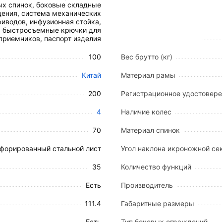
угла наклона от 0° до 70° с помощью механического в
х спинок, боковые складные
овой привод).
ения, система механических
риводов, инфузионная стойка,
° за счет жесткой шарнирной связи.
быстросъемные крючки для
ения с механизмом вертикального опускания. Оснаще
приемников, паспорт изделия
15 и 495 мм от уровня ложа).
е колеса с поворотом на 360° и полиуретановыми ш
100
Вес брутто (кг)
Китай
Материал рамы
200
Регистрационное удостовер
4
Наличие колес
м.
70
Материал спинок
форированный стальной лист
Угол наклона икроножной сек
ояти из высококачественного пластика.
35
Количество функций
ржавеющей стали, с двумя крючками и цанговым зажи
Есть
Производитель
111.4
Габаритные размеры
Есть
Тип боковых ограждений