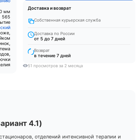
санию
Доставка и возврат
0 мм
565
Собственная курьерская служба
рытие
ский
ложе,
Доставка по России
ойком
от 5 до 7 дней
инок,
стема
Возврат
одов,
в течение 7 дней
рючки
делия
51 просмотров за 2 месяца
ариант 4.1)
стационаров, отделений интенсивной терапии и