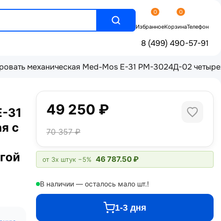
0
0
Избранное
Корзина
Телефон
8 (499) 490-57-91
овать механическая Med-Mos Е-31 РМ-3024Д-02 четырех
49 250 ₽
Е-31
я с
70 357 ₽
гой
46 787.50 ₽
от 3х штук
−5%
В наличии — осталось мало шт.!
1-3 дня