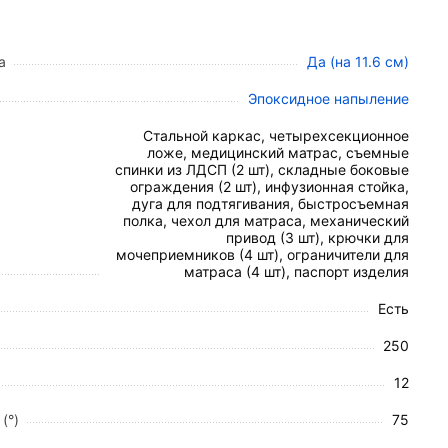
ки плавным и не требующим значительных
а
Да (на 11.6 см)
Эпоксидное напыление
для лечения и отдыха:
Стальной каркас, четырехсекционное
ложе, медицинский матрас, съемные
спинки из ЛДСП (2 шт), складные боковые
ограждения (2 шт), инфузионная стойка,
дуга для подтягивания, быстросъемная
полка, чехол для матраса, механический
а), что облегчает проведение медицинских
привод (3 шт), крючки для
мочеприемников (4 шт), ограничители для
матраса (4 шт), паспорт изделия
Есть
250
12
(°)
75
580x900 мм).