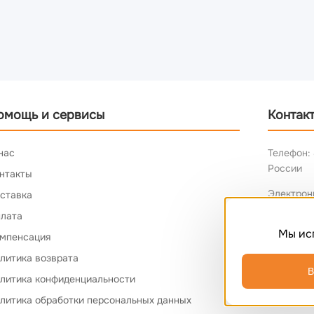
омощь и сервисы
Контак
нас
Телефон: 
России
нтакты
Электрон
ставка
лата
Мы ис
мпенсация
литика возврата
В
литика конфиденциальности
литика обработки персональных данных