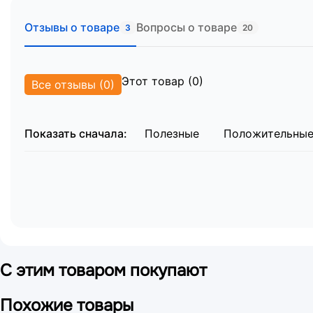
Место №1 (основной блок):
2130 x 930 x 330
Место №2 (спинки):
960 x 470 x 60 мм.
Отзывы о товаре
Вопросы о товаре
3
20
Общий вес брутто:
около 101 кг.
Этот товар (0)
Все отзывы (0)
Показать сначала:
Полезные
Положительны
С этим товаром покупают
Похожие товары