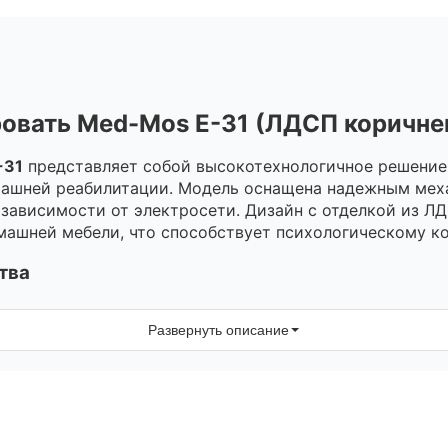
овать Med-Mos Е-31 (ЛДСП коричне
-31
представляет собой высокотехнологичное решение 
омашней реабилитации. Модель оснащена надежным мех
 зависимости от электросети. Дизайн с отделкой из 
ашней мебели, что способствует психологическому к
тва
ысокопрочной стали с защитным эпоксидным покрытие
Развернуть описание
обеспечивают анатомически правильную поддержку и 
).
на на максимальную нагрузку до 250 кг, что позволяе
е колеса диаметром 125 мм с индивидуальной блокир