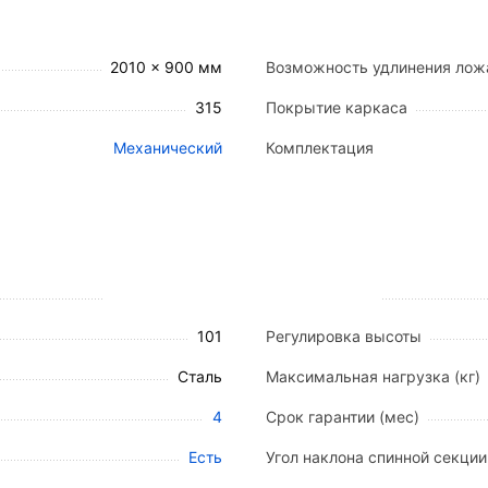
укоятью и газовая пружина делают процесс регулиров
2010 x 900 мм
Возможность удлинения лож
ки
315
Покрытие каркаса
сформации, обеспечивая оптимальное положение тела 
Механический
Комплектация
пционально до 82°) для принятия положения полусидя.
иапазоне от 0° до 45° (46°).
° (с возможностью отрицательного угла до -19°).
ки составляет 450 мм (от 315 до 765 мм от уровня пол
ины конструкции на 116 мм.
101
Регулировка высоты
Сталь
Максимальная нагрузка (кг)
1120) мм.
4
Срок гарантии (мес)
ений), ЛДСП (быстросъемные спинки).
Есть
Угол наклона спинной секции 
 (270x900 мм), бедренная (270x900 мм), икроножная (