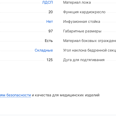
ЛДСП
Материал ложа
 и стали, высота 290 мм.
20
Функция кардиокресло
Нет
Инфузионная стойка
97
Габаритные размеры
шт.
Есть
Материал боковых огражден
705–1320 мм).
Складные
Угол наклона бедренной секц
125
Дуга для подтягивания
иям безопасности
и качества для медицинских изделий
двух грузовых местах: