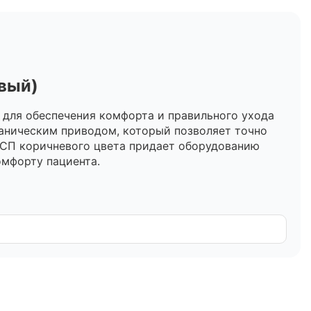
вый)
для обеспечения комфорта и правильного ухода
аническим приводом, который позволяет точно
ЛДСП коричневого цвета придает оборудованию
омфорту пациента.
м, устойчивым к регулярной дезинфекции.
отличную вентиляцию (предусмотрено до 8
т использовать ее для пациентов с различной
овкой обеспечивают плавное перемещение и