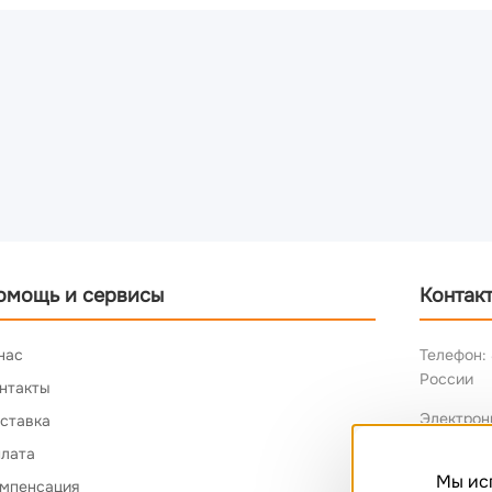
омощь и сервисы
Контак
нас
Телефон: 
России
нтакты
Электрон
ставка
лата
Мы ис
мпенсация