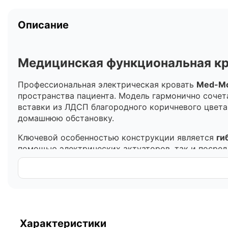
Описание
Медицинская функциональная кр
Профессиональная электрическая кровать
Med-Mo
пространства пациента. Модель гармонично сочет
вставки из ЛДСП благородного коричневого цвета 
домашнюю обстановку.
Ключевой особенностью конструкции является
ги
помощью электрических актуаторов, так и посред
возможность изменения положения пациента даже 
Функциональные возможности и регулиров
Ложе кровати разделено на 4 секции, три из кото
терапевтических целей или комфортного отдыха:
Характеристики