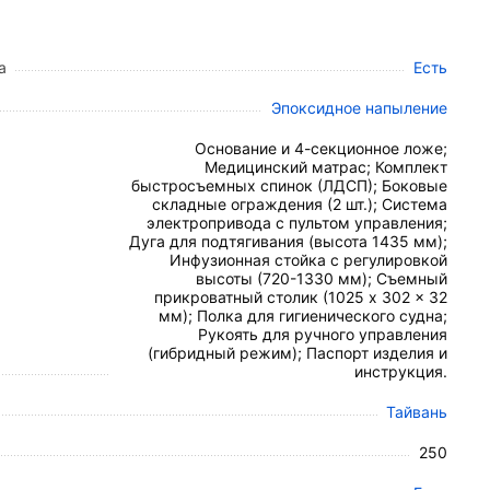
а
Есть
пациента.
Эпоксидное напыление
Основание и 4-секционное ложе;
Медицинский матрас; Комплект
на интенсивную эксплуатацию с нагрузкой до
250
быстросъемных спинок (ЛДСП); Боковые
складные ограждения (2 шт.); Система
электропривода с пультом управления;
ая эмаль), устойчивым к регулярной
Дуга для подтягивания (высота 1435 мм);
Инфузионная стойка с регулировкой
высоты (720-1330 мм); Съемный
ый воздухообмен под матрасом.
прикроватный столик (1025 x 302 x 32
п к пациенту со стороны головы или ног.
мм); Полка для гигиенического судна;
 предотвращающая падение.
Рукоять для ручного управления
(гибридный режим); Паспорт изделия и
 шитьем и индивидуальной системой
инструкция.
Тайвань
250