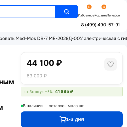
0
0
Избранное
Корзина
Телефон
8 (499) 490-57-91
ровать Med-Mos DB-7 МЕ-2028Д-00У электрическая с гиб
44 100 ₽
63 000 ₽
нным
41 895 ₽
от 3х штук
−5%
м
В наличии — осталось мало шт.!
1-3 дня