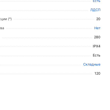
Есть
ЛДСП
ции (°)
20
тва
Нет
280
IPX4
Есть
Складные
120