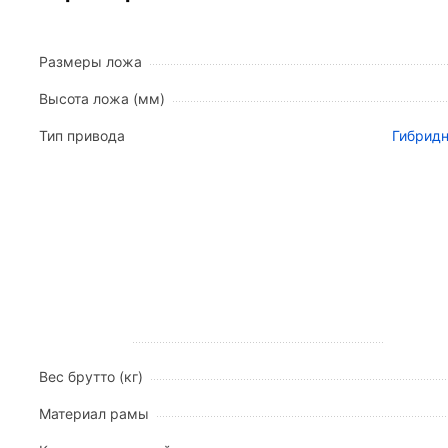
Спинная секция:
диапазон регулировки от 0 д
Секция бедер:
диапазон регулировки от 0 до 
Икроножная секция:
регулировка в пределах 
Размеры ложа
Удлинение ложа:
предусмотрена возможность
Высота ложа (мм)
Конструктивные особенности и материалы
Тип привода
Гибридн
Надежность оборудования обусловлена использов
кг
.
Каркас:
выполнен из высокопрочной стали с 
дезинфекции.
Ложе:
стальные ламели толщиной 0,7 мм с в
Спинки:
быстросъемные панели из ЛДСП с над
Боковые ограждения:
складная конструкция 
Колесная база:
четыре двойных самоориентир
торможения.
Вес брутто (кг)
Технические характеристики
Материал рамы
Габариты кровати:
(2040-2145) x 970 x 865 м