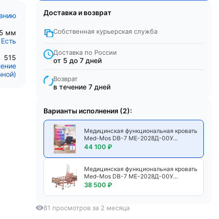
Доставка и возврат
санию
Собственная курьерская служба
95 мм
Есть
Доставка по России
515
от 5 до 7 дней
ление
чной)
Возврат
в течение 7 дней
Варианты исполнения (2):
Медицинская функциональная кровать
Med-Mos DB-7 МЕ-2028Д-00У
электрическая с гибридным приводом,
44 100 ₽
4-секционным ложем, спинками из
ЛДСП коричневого цвета, дугой и
инфузионной стойкой, с матрасом
Медицинская функциональная кровать
Med-Mos DB-7 МЕ-2028Д-00У
электрическая с гибридным приводом,
38 500 ₽
4-секционным ложем, спинками из
ЛДСП коричневого цвета, дугой и
инфузионной стойкой
81 просмотров за 2 месяца