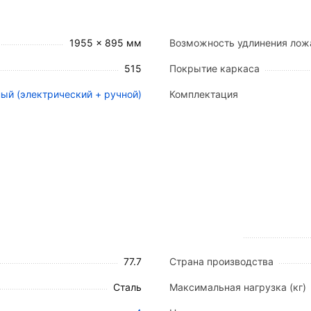
о 75° (опционально до 68°).
45° (опционально до 41°).
0–20° (опционально до -22°).
1955 x 895 мм
Возможность удлинения лож
 увеличения длины на 105 мм для адаптации под рост 
515
Покрытие каркаса
ый (электрический + ручной)
Комплектация
анием высококачественных материалов, рассчитанных 
защитным полимерно-порошковым покрытием (эпоксидн
ентиляционными отверстиями обеспечивают оптимальн
ежными фиксаторами обеспечивают оперативный досту
из алюминия и стали, обеспечивающая безопасность и
ующихся колеса диаметром 120 мм с полиуретановым
77.7
Страна производства
Сталь
Максимальная нагрузка (кг)
м.