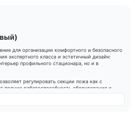
евый)
ние для организации комфортного и безопасного
ия экспертного класса и эстетичный дизайн:
нтерьер профильного стационара, но и в
озволяет регулировать секции ложа как с
ет полную работоспособность оборудования и
 позволяет точно настроить углы наклона для