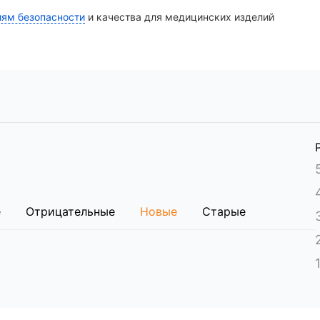
иям безопасности
и качества для медицинских изделий
ным в грузовые места для обеспечения сохранности пр
е
Отрицательные
Новые
Старые