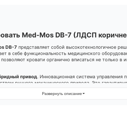
овать Med-Mos DB-7 (ЛДСП коричн
s DB-7
представляет собой высокотехнологичное реше
ает в себе функциональность медицинского оборудован
позволяют кровати органично вписаться не только в и
бридный привод
. Инновационная система управления п
ством ручного механического привода. Это гарантиру
в условиях временного отсутствия электроэнергии.
Развернуть описание
ки
рых являются подвижными. Бесступенчатая регулировка