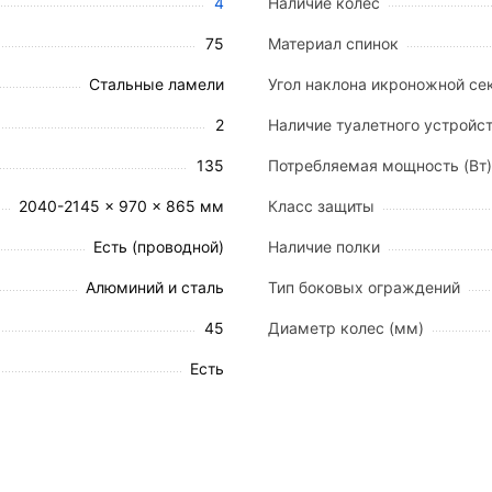
адь до 2150 x 880 мм).
4
Наличие колес
75
Материал спинок
т навесного оборудования.
x40 мм и 40x40 мм соответственно.
Стальные ламели
Угол наклона икроножной сек
й стойки (Ø 20 мм) и 2 для дуги (Ø 28 мм).
2
Наличие туалетного устройс
135
Потребляемая мощность (Вт)
, готовой к эксплуатации:
2040-2145 x 970 x 865 мм
Класс защиты
Есть (проводной)
Наличие полки
Алюминий и сталь
Тип боковых ограждений
ия;
45
Диаметр колес (мм)
Есть
720-1330 мм);
32 мм);
режим);