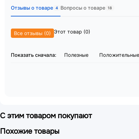
Ванночка для мытья головы:
Со специальным 
Отзывы о товаре
Вопросы о товаре
Прикроватный столик:
Выполнен из термостой
4
18
Туалетное оснащение:
Круглое судно-ведро с
Размеры и упаковка
Этот товар (0)
Все отзывы (0)
Общие габариты:
от 2160х1320х845 мм до 23
Транспортировочные параметры:
Поставляетс
Место №1 (основной блок): 125х130х41 с
Показать сначала:
Полезные
Положительны
Место №2 (ограждения): 204х15х11 см.
Место №3 (дуга): 154х80х4 см.
Соответствие стандартам
Изделие полностью соответствует нормативным т
Оборудование протестировано на электробезопасн
1-1-2007.
С этим товаром покупают
Похожие товары