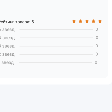
ия.
Рейтинг товара: 5
5 звезд
0
4 звезд
0
3 звезд
0
2 звезд
0
1 звезд
0
 МЗ РФ и Декларацию о соответствии ГОСТ Р.
ндартам ГОСТ Р 50267.0-92 и ГОСТ Р МЭК 60601-