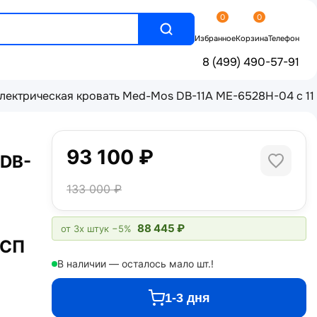
0
0
Избранное
Корзина
Телефон
8 (499) 490-57-91
ектрическая кровать Med-Mos DB-11А МЕ-6528Н-04 с 11 
93 100 ₽
 DB-
133 000 ₽
88 445 ₽
от 3х штук
−5%
ДСП
В наличии — осталось мало шт.!
1-3 дня