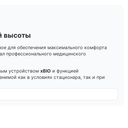
й высоты
ное для обеспечения максимального комфорта
нал профессионального медицинского
тным устройством
xBIO
и функцией
нимой как в условиях стационара, так и при
енять положение тела пациента, что является
та в сидячее положение, необходимое для