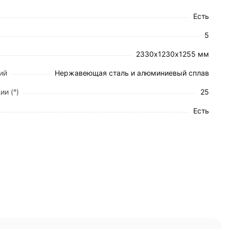
ми и индивидуальной системой торможения.
Есть
5
2330х1230х1255 мм
ий
Нержавеющая сталь и алюминиевый сплав
ии (°)
25
Есть
та).
.