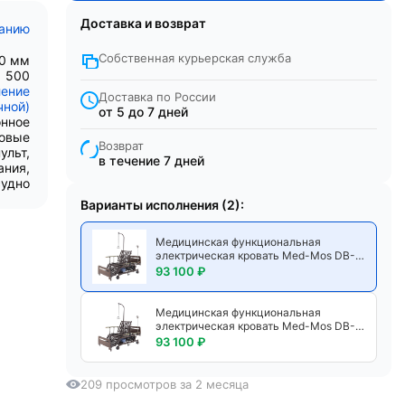
Доставка и возврат
санию
Собственная курьерская служба
00 мм
500
ление
Доставка по России
чной)
от 5 до 7 дней
онное
ковые
Возврат
ульт,
в течение 7 дней
ания,
судно
Варианты исполнения (2):
Медицинская функциональная
электрическая кровать Med-Mos DB-
11А МЕ-6528Н-04 с 11 секциями,
93 100 ₽
регулировкой высоты, боковым
переворачиванием, туалетным
устройством xBIO и спинками ЛДСП
Медицинская функциональная
венге, с матрасом
электрическая кровать Med-Mos DB-
11А МЕ-6528Н-04 с 11 секциями,
93 100 ₽
регулировкой высоты, боковым
переворачиванием, туалетным
устройством xBIO и спинками ЛДСП
209 просмотров за 2 месяца
венге