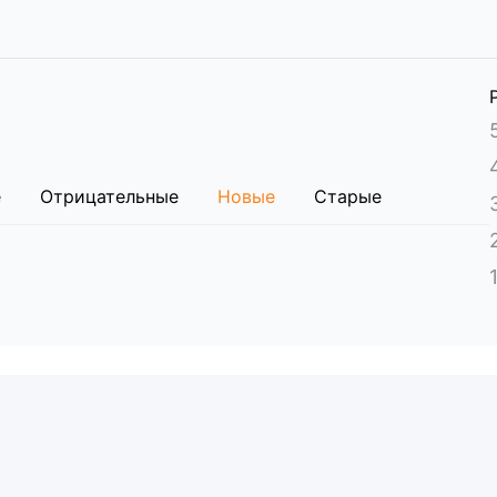
вырезом для шеи и системой слива.
кого пластика, устанавливается на боковые огражден
 крышкой и ручкой.
30х1230х1255 мм (максимальные).
я в 3 грузовых местах общим весом (брутто) 143 кг.
м.
е
Отрицательные
Новые
Старые
ребованиям РФ, имеет Регистрационное удостоверение
ость и электромагнитную совместимость согласно ста