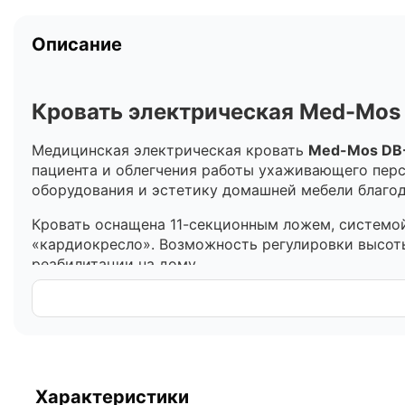
Описание
Кровать электрическая Med-Mos 
Медицинская электрическая кровать
Med-Mos DB
пациента и облегчения работы ухаживающего пер
оборудования и эстетику домашней мебели благод
Кровать оснащена 11-секционным ложем, системо
«кардиокресло». Возможность регулировки высоты
реабилитации на дому.
Ключевые функциональные особенности
Система бокового переворачивания:
Програм
эффективной профилактикой пролежней.
Функция «Кардиокресло»:
Опускание ножных 
Характеристики
полноценного приема пищи, чтения или обле