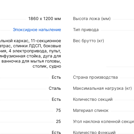
ивод обеспечивает автоматическое открывание люка и
оты ложа от 500 до 705 мм от пола упрощает провед
1860 х 1200 мм
Высота ложа (мм)
Эпоксидное напыление
Тип привода
 актуаторов дополнено возможностью ручного управлен
даже при отсутствии электропитания.
льной каркас, 11-секционное
Вес брутто (кг)
атрас, спинки ЛДСП, боковые
ия, 4 электропривода, пульт,
инфузионная стойка, дуга для
, ванночка для мытья головы,
столик, судно
 защитным покрытием из ударопрочной эпоксидной эм
Есть
Страна производства
иненных стальными петлями. Сложная геометрия профил
 — распределенная нагрузка до
200–250 кг
.
Сталь
Максимальная нагрузка (кг)
типа обеспечивает стабильность конструкции во всех
Есть
Количество секций
75
Материал спинок
 из ЛДСП цвета венге со стальным каркасом.
 из комбинации нержавеющей стали и алюминиевого сп
25
Угол наклона коленной секции
Есть
Количество функций