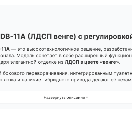
DB-11А (ЛДСП венге) с регулировко
-11А
— это высокотехнологичное решение, разработан
сонала. Модель сочетает в себе расширенный функцио
аря элегантной отделке из
ЛДСП в цвете «венге»
.
й бокового переворачивания, интегрированным туале
 ложа и наличие гибридного привода делают её незаме
Развернуть описание
мируемый режим (цикл 30 минут) позволяет бережно м
секций ниже уровня ложа позволяет перевести пациен
гчения работы сердечно-сосудистой системы.