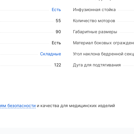
двойных колеса (Ø 122 мм) с полиуретановыми шина
Есть
Инфузионная стойка
55
Количество моторов
льном положении).
90
Габаритные размеры
Есть
Материал боковых огражден
0–45°.
°.
Складные
Угол наклона бедренной секц
ости от комплектации).
122
Дуга для подтягивания
врат в положение 0» (горизонталь + минимальная высо
же.
трас, адаптированный под геометрию секций кровати
иям безопасности
и качества для медицинских изделий
аждений.
т управления с подсветкой и аварийной блокировкой.
ржавеющей стали, с 4 крючками.
мой ручкой (нагрузка до 50 кг).