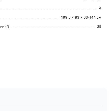
4
ем.
199,5 × 83 × 63-144 см
ии (°)
25