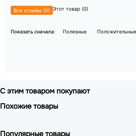
Регулируемые подлокотники — 2 шт.
Многофункциональный проводной пульт управ
Этот товар (0)
Все отзывы (0)
Съемная заглушка люверса — 1 шт.
Мягкая С-образная подушка для лица — 1 шт.
Паспорт изделия и техническая документация
Показать сначала:
Полезные
Положительны
С этим товаром покупают
Похожие товары
Популярные товары