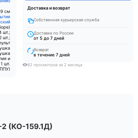
санию
Доставка и возврат
79 см
рытие
Собственная курьерская служба
еский
боре)
 шт.;
Доставка по России
 шт.;
от 5 до 7 дней
пульт
лушка
Возврат
душка
в течение 7 дней
лия и
1 шт.
82 просмотров за 2 месяца
(ППУ)
 (КО-159.1Д)