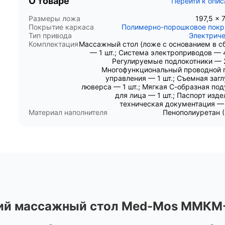
О товаре
Перейти к опи
Размеры ложа
197,5 × 
Покрытие каркаса
Полимерно-порошковое пок
Тип привода
Электрич
Комплектация
Массажный стол (ложе с основанием в с
— 1 шт.; Система электроприводов — 4
Регулируемые подлокотники — 2
Многофункциональный проводной 
управления — 1 шт.; Съемная заг
люверса — 1 шт.; Мягкая С-образная по
для лица — 1 шт.; Паспорт изде
техническая документация — 
Материал наполнителя
Пенополиуретан 
ий массажный стол Med-Mos ММКМ-2