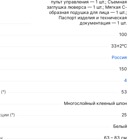
пульт управления — 1 шт.; Съемная
заглушка люверса — 1 шт.; Мягкая С-
образная подушка для лица — 1 шт.;
Паспорт изделия и техническая
документация — 1 шт.
ку положения без горизонтального смещения
100
3 см
.
33±2°С
версом (отверстием для лица) размером 20 × 11-9
Россия
150
4
и фиксации.
(°)
53
ут, что способствует глубокому расслаблению
Многослойный клееный шпон
ции (°)
25
Белый
анными кнопками. Функционал пульта включает:
ты
63 – 83 см