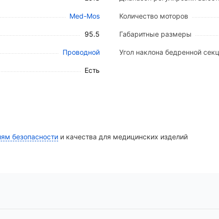
ной подсветкой.
Med-Mos
Количество моторов
ех секций в горизонтальное положение одним нажати
отвращения случайных срабатываний.
95.5
Габаритные размеры
кировки.
Проводной
Угол наклона бедренной секц
Есть
.
 вылет секций).
 кг).
иям безопасности
и качества для медицинских изделий
яжение приводов 29 В).
 — 1 шт.