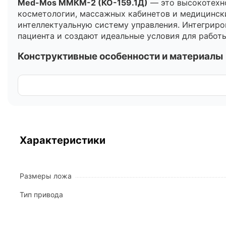
Med-Mos ММКМ-2 (КО-159.1Д)
— это высокотехно
косметологии, массажных кабинетов и медицински
интеллектуальную систему управления. Интегрир
пациента и создают идеальные условия для работ
Конструктивные особенности и материалы
В основе стола лежит усиленный стальной каркас
защищает металл от коррозии и воздействия де
позволяют добиться идеальной устойчивости даже
Эстетика оборудования подчеркнута декоративны
Подсветка поддерживает 6 цветов, 14 режимов ди
Характеристики
процедуру.
Комфорт и обивка:
Размеры ложа
Материал обивки:
Высококачественная ПУ-к
кожи и обладающий повышенной долговечно
Тип привода
Наполнитель:
Эластичный пенополиуретан (
обеспечивающий оптимальную поддержку тел
Ложементы:
Основание секций выполнено из