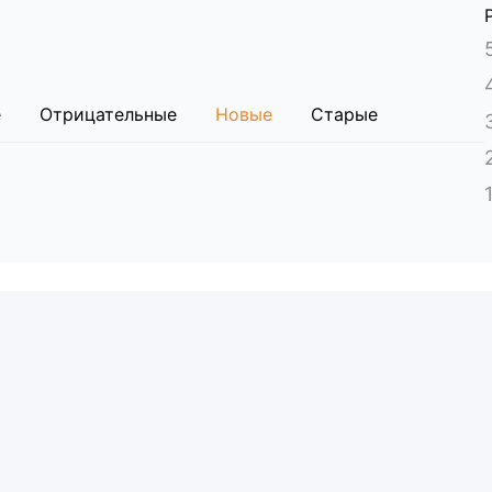
ления — 1 шт.
 — 1 шт.
е
Отрицательные
Новые
Старые