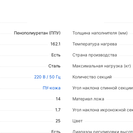
ки
 которые обеспечивают плавную и бесшумную настрой
Пенополиуретан (ППУ)
Толщина наполнителя (мм)
ы позволяют изменять высоту в диапазоне от
63 до 8
162.1
Температура нагрева
-18° до 53°
(опционально до 59°). Секция снабжена лю
Есть
Страна производства
Сталь
Максимальная нагрузка (кг)
 25°
(опционально до 26°).
 25°
(опционально до 11°).
220 В / 50 Гц
Количество секций
вной регулировки высоты («утапливаемые») и рычагам
ПУ-кожа
Угол наклона спинной секции 
ости до температуры
33±2°С
достигается за 10–15 мин
14
Материал ложа
1.7
Угол наклона икроножной сек
25
Цвет
омощью проводного пульта с влагозащищенными мембр
Есть
Диапазон регулировки высо
высоты стола.