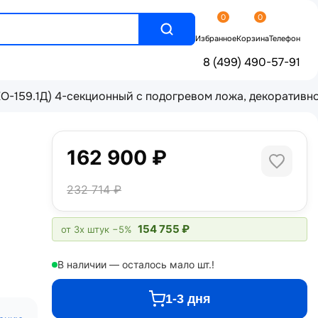
0
0
Избранное
Корзина
Телефон
8 (499) 490-57-91
-159.1Д) 4-секционный с подогревом ложа, декоративно
162 900 ₽
232 714 ₽
154 755 ₽
от 3х штук
−5%
В наличии — осталось мало шт.!
1-3 дня