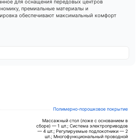
анное для оснащения передовых центров
ономику, премиальные материалы и
улировка обеспечивают максимальный комфорт
й стали. Полимерно-порошковое покрытие надежно
руемыми ножками диаметром
70 мм
, которые
тмосферной
LED-подсветкой
в нижней части рамы.
оляет адаптировать пространство под любую
Полимерно-порошковое покрытие
й материал, имитирующий текстуру натуральной
Массажный стол (ложе с основанием в
етом основания достигает 120 мм),
сборе) — 1 шт.; Система электроприводов
— 4 шт.; Регулируемые подлокотники — 2
шт.; Многофункциональный проводной
 мм.