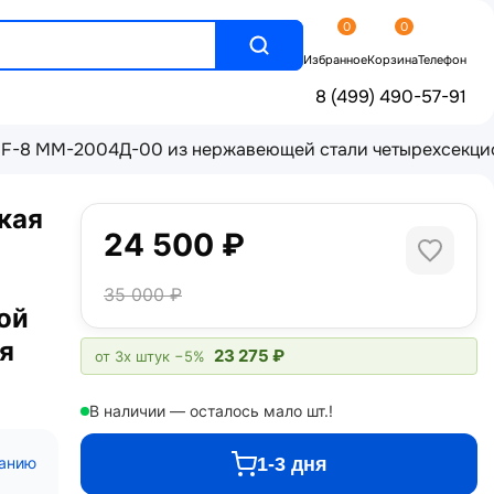
0
0
Избранное
Корзина
Телефон
8 (499) 490-57-91
 F-8 ММ-2004Д-00 из нержавеющей стали четырехсекцион
кая
24 500 ₽
35 000 ₽
ой
я
23 275 ₽
от 3х штук
−5%
В наличии — осталось мало шт.!
1-3 дня
санию