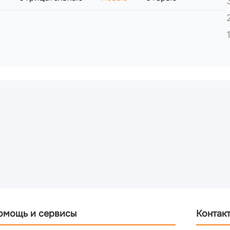
 на внутренние элементы механических приводов.
ациента без присмотра, если боковые ограждения не 
сроком 12 месяцев. Сервисное обслуживание должно пр
омощь и сервисы
Контак