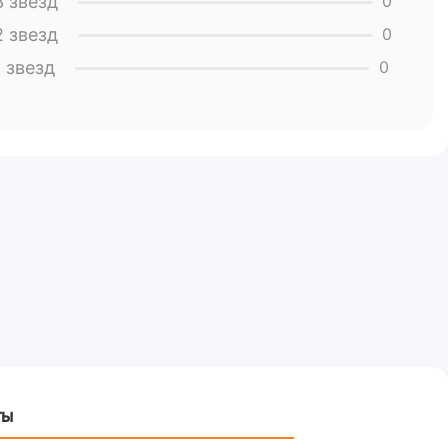
3 звезд
0
зафиксированы.
2 звезд
0
1 звезд
0
оизводиться только в авторизованных центрах с
ты