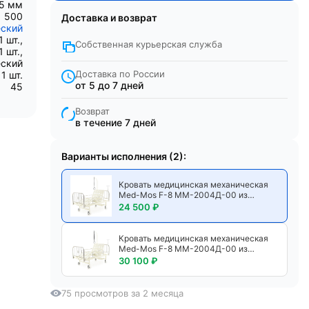
95 мм
500
Доставка и возврат
ский
 шт.,
Собственная курьерская служба
 шт.,
еский
Доставка по России
1 шт.
от 5 до 7 дней
45
Возврат
в течение 7 дней
Варианты исполнения (2):
Кровать медицинская механическая
Med-Mos F-8 ММ-2004Д-00 из
нержавеющей стали
24 500 ₽
четырехсекционная с инфузионной
стойкой и дугой для подтягивания
Кровать медицинская механическая
Med-Mos F-8 ММ-2004Д-00 из
нержавеющей стали
30 100 ₽
четырехсекционная с инфузионной
стойкой и дугой для подтягивания, с
матрасом
75 просмотров за 2 месяца