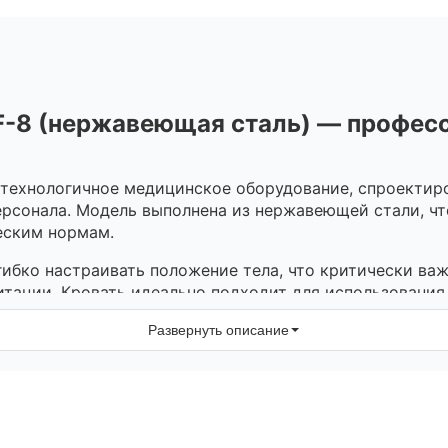
F-8 (нержавеющая сталь) — профес
технологичное медицинское оборудование, спроектир
рсонала. Модель выполнена из нержавеющей стали, чт
еским нормам.
ибко настраивать положение тела, что критически ва
тации. Кровать идеально подходит для использования 
 условиях.
Развернуть описание
лект поставки и приобретается отдельно.
изготовлены из высококачественной нержавеющей стал