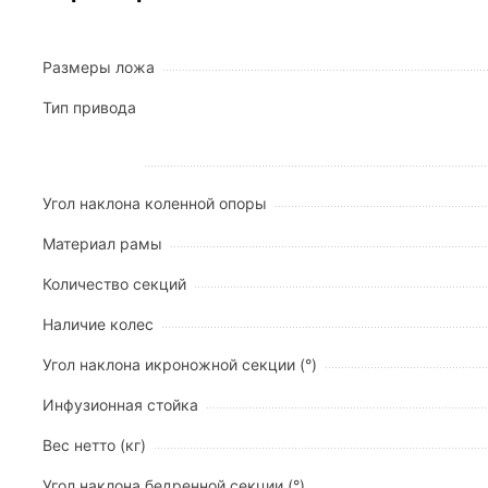
агрессивных дезинфицирующих составов.
Эргономичное управление:
Регулировка секц
лишних усилий.
Размеры ложа
Гигиеничность:
Быстросъемные торцевые пане
санитарной обработке.
Тип привода
Высокая грузоподъемность:
Усиленная констр
Технические характеристики
Угол наклона коленной опоры
Габаритные параметры:
Материал рамы
Габариты кровати: 2060 х 940 х 1065 мм.
Размер ложа: 1950 х 895 мм.
Количество секций
Высота ложа от пола: 500 мм.
Наличие колес
Собственный вес изделия: 56,8 кг.
Максимально допустимая нагрузка: 250 кг.
Угол наклона икроножной секции (°)
Функциональные возможности и регулировки:
Инфузионная стойка
Количество секций: 4.
Вес нетто (кг)
Угол наклона головной секции: 0–80°.
Угол наклона коленной секции: 0–45°.
Угол наклона бедренной секции (°)