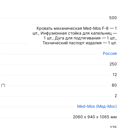
 приводов, обеспечивающих плавность хода без
500
 материалов, которые легко поддаются
Кровать механическая Med-Mos F-8 — 1
шт., Инфузионная стойка для капельниц —
0 кг.
1 шт., Дуга для подтягивания — 1 шт.,
Технический паспорт изделия — 1 шт.
Россия
250
12
(°)
80
2
Med-Mos (Мед-Мос)
2060 х 940 х 1065 мм
125