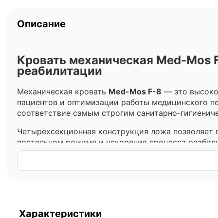
Описание
Кровать механическая Med-Mos 
реабилитации
Механическая кровать
Med-Mos F-8
— это высоко
пациентов и оптимизации работы медицинского пе
соответствие самым строгим санитарно-гигиенич
Четырехсекционная конструкция ложа позволяет г
постельном режиме и ускорения процесса реабили
а также для профессионального ухода в домашних
ВНИМАНИЕ:
Матрас не входит в стандартный комп
Особенности и преимущества конструкции
Материалы премиум-класса:
Рама и каркас 
Характеристики