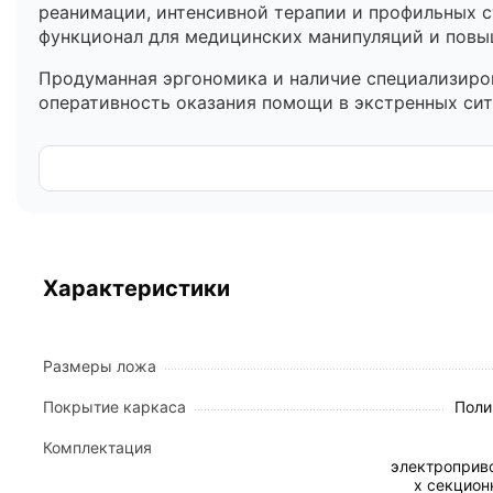
реанимации, интенсивной терапии и профильных 
функционал для медицинских манипуляций и повы
Продуманная эргономика и наличие специализиро
оперативность оказания помощи в экстренных сит
Конструкция и инновационные материалы
Основание кровати выполнено из стальных профи
санитарной обработке дезинфицирующими состава
геометрии ложа.
Рентгенопрозрачное ложе:
Съемные перфорир
Характеристики
рентгенологические исследования без переме
Рентген-кассета:
В конструкцию встроен спе
Инфузионные возможности:
Каркас оснащен 
Размеры ложа
Интеллектуальная система управления и б
Покрытие каркаса
Поли
Кровать оснащена четырьмя автономными боковым
Комплектация
электроприв
фиксация в верхнем положении предотвращают ри
х секцион