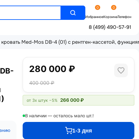
0
0
Избранное
Корзина
Телефон
8 (499) 490-57-91
ровать Med-Mos DB-4 (01) с рентген-кассетой, функциям
280 000 ₽
 DB-
400 000 ₽
и
1)
266 000 ₽
от 3х штук
−5%
В наличии — осталось мало шт.!
1-3 дня
санию