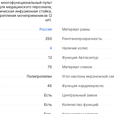
, многофункциональный пульт
контролировать точный угол наклона секций.
для медицинского персонала,
интегрированы непосредственно в боковые ограждени
ическая инфузионная стойка,
кнопки аварийной остановки и функции
CPR
для мгнов
крепления мочеприемников (2
шт).
й реанимации.
тема оповещения о покидании кровати повышает безо
Россия
Материал рамы
ки
250
Рентгенопрозрачность
печивая анатомически правильное положение тела и в
4
Наличие колес
12
Функция Автоконтур
озволяет изменять высоту ложа в диапазоне от 440 до
75
Материал спинок
), тазобедренная секция (0-45°) и икроножная секция (
ург:
Регулировка угла наклона до 12° в обе стороны.
Полипропилен
Угол наклона икроножной сек
ение пациента для снятия нагрузки с сердечно-сосуди
лона секций для предотвращения сползания пациента.
45
Функция кардиокресло
Есть
Центральный замок
Есть
Количество функций
-1460 мм
Есть
Количество моторов