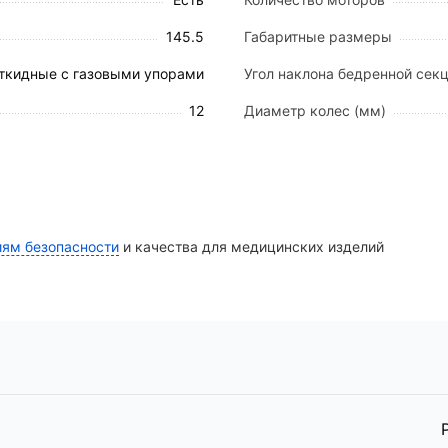
145.5
Габаритные размеры
овых колеса (Ø125 мм) с поворотом на 360° и системо
ткидные с газовыми упорами
Угол наклона бедренной секц
12
Диаметр колес (мм)
1900 х 875 х 100 мм).
медицинского персонала.
.
иям безопасности
и качества для медицинских изделий