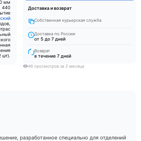
00 мм
440
Доставка и возврат
рытие
еский
Собственная курьерская служба
одов,
атрас
Доставка по России
льный
от 5 до 7 дней
ского
онная
ления
Возврат
 шт).
в течение 7 дней
46 просмотров за 2 месяца
шение, разработанное специально для отделений