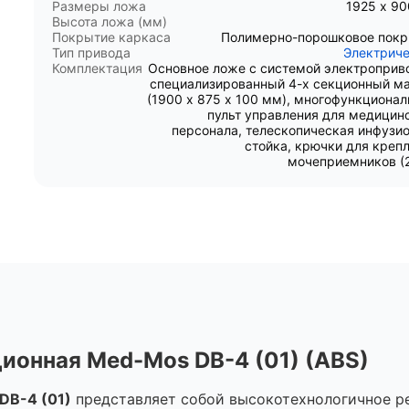
Размеры ложа
1925 х 9
Высота ложа (мм)
Покрытие каркаса
Полимерно-порошковое пок
Тип привода
Электрич
Комплектация
Основное ложе с системой электроприв
специализированный 4-х секционный м
(1900 х 875 х 100 мм), многофункциона
пульт управления для медицин
персонала, телескопическая инфузи
стойка, крючки для креп
мочеприемников (2
ионная Med-Mos DB-4 (01) (ABS)
DB-4 (01)
представляет собой высокотехнологичное ре