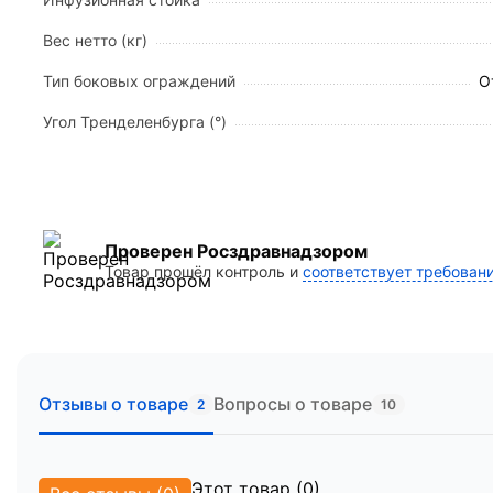
Максимальная грузоподъемность:
250 кг
Собственный вес (с матрасом):
145,5 кг
Вес нетто (кг)
Транспортная система:
4 двойных полиуретан
Тип боковых ограждений
О
Комплектация
Угол Тренделенбурга (°)
Основное ложе с системой электроприводов.
Специализированный 4-х секционный матрас (
Многофункциональный пульт управления для 
Телескопическая инфузионная стойка.
Крючки для крепления мочеприемников (2 шт)
Проверен Росздравнадзором
Товар прошёл контроль и
соответствует требован
Отзывы о товаре
Вопросы о товаре
2
10
Этот товар (0)