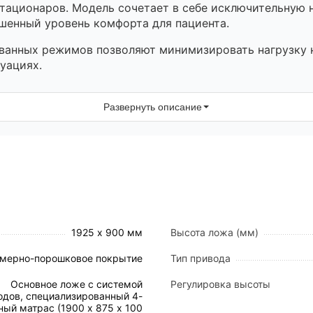
стационаров. Модель сочетает в себе исключительную
шенный уровень комфорта для пациента.
ванных режимов позволяют минимизировать нагрузку н
уациях.
Развернуть описание
льных труб, защищенных долговечным полимерно-поро
ми. Двойная подвижная конструкция каркаса гаранти
ованные секции изготовлены из высококачественного 
щения пациента.
циальный лоток (34×59 см) для удобного размещения к
4 технологическими отверстиями для установки инфузи
1925 х 900 мм
Высота ложа (мм)
езопасность
мерно-порошковое покрытие
Тип привода
и ограждениями с откидным механизмом на газовых у
Основное ложе с системой
Регулировка высоты
одов, специализированный 4-
ск травматизации пациента.
ный матрас (1900 х 875 х 100