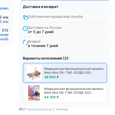
Доставка и возврат
санию
Собственная курьерская служба
95 мм
5 мм
Доставка по России
515
от 5 до 7 дней
ление
чной)
Возврат
в течение 7 дней
Варианты исполнения (2):
Медицинская функциональная кровать
Med-Mos DB-7 МЕ-2028Д-00У
электрическая с гибридным приводом,
38 500 ₽
4-секционным ложем, спинками из
ЛДСП коричневого цвета, дугой и
инфузионной стойкой
Медицинская функциональная кровать
Med-Mos DB-7 МЕ-2028Д-00У
электрическая с гибридным приводом,
44 100 ₽
4-секционным ложем, спинками из
ЛДСП коричневого цвета, дугой и
инфузионной стойкой, с матрасом
91 просмотров за 2 месяца