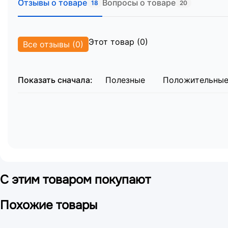
Отзывы о товаре
Вопросы о товаре
18
20
Товар поставляется в разобранном виде, упакован
Место №1 (каркас):
197 x 91 x 10 см.
Этот товар (0)
Все отзывы (0)
Место №2 (спинки):
96 x 47 x 6 см.
Место №3 (привода):
44 x 22,5 x 17 см.
Место №4 (столик):
104 x 36,5 x 5,5 см.
Показать сначала:
Полезные
Положительны
Общая масса брутто:
70,7 – 77,7 кг.
С этим товаром покупают
Похожие товары