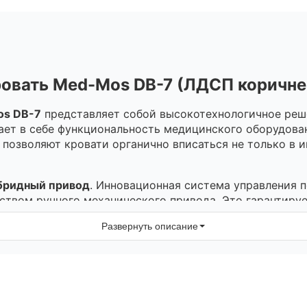
овать Med-Mos DB-7 (ЛДСП коричн
s DB-7
представляет собой высокотехнологичное реше
ает в себе функциональность медицинского оборудован
позволяют кровати органично вписаться не только в и
бридный привод
. Инновационная система управления п
ством ручного механического привода. Это гарантиру
в условиях временного отсутствия электроэнергии.
Развернуть описание
ки
рых являются подвижными. Бесступенчатая регулировка