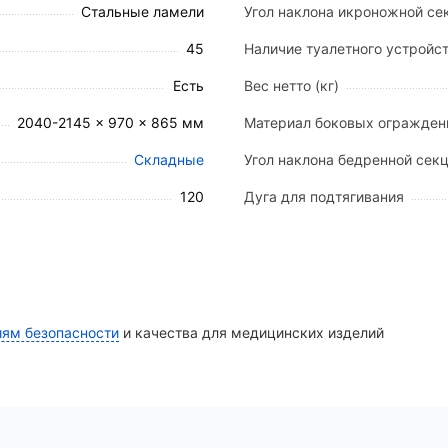
адь до 2150 x 880 мм).
Стальные ламели
Угол наклона икроножной сек
та матраса).
т навесного оборудования.
45
Наличие туалетного устройс
x40 мм и 40x40 мм соответственно.
Есть
Вес нетто (кг)
й стойки (Ø 20 мм) и 2 для дуги (Ø 28 мм).
2040-2145 x 970 x 865 мм
Материал боковых огражден
Складные
Угол наклона бедренной секц
, готовой к эксплуатации (
внимание: матрас приобре
120
Дуга для подтягивания
ия;
720-1330 мм);
иям безопасности
и качества для медицинских изделий
32 мм);
режим);