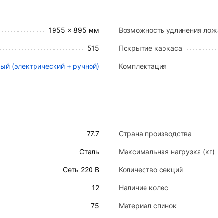
о 75° (опционально до 68°).
45° (опционально до 41°).
0–20° (опционально до -22°).
1955 x 895 мм
Возможность удлинения лож
 увеличения длины на 105 мм для адаптации под рост 
515
Покрытие каркаса
ый (электрический + ручной)
Комплектация
анием высококачественных материалов, рассчитанных 
защитным полимерно-порошковым покрытием (эпоксидн
ентиляционными отверстиями обеспечивают оптимальн
77.7
Страна производства
ежными фиксаторами обеспечивают оперативный досту
из алюминия и стали, обеспечивающая безопасность и
Сталь
Максимальная нагрузка (кг)
ующихся колеса диаметром 120 мм с полиуретановым
Сеть 220 В
Количество секций
12
Наличие колес
75
Материал спинок
м.