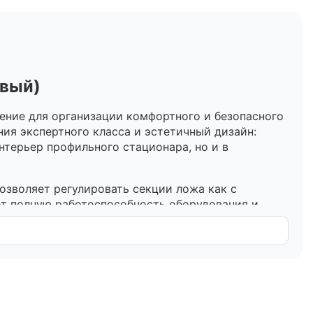
евый)
ние для организации комфортного и безопасного
ия экспертного класса и эстетичный дизайн:
нтерьер профильного стационара, но и в
озволяет регулировать секции ложа как с
ет полную работоспособность оборудования и
 позволяет точно настроить углы наклона для