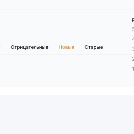
ным в 4 грузовых места для обеспечения сохранности 
е
Отрицательные
Новые
Старые