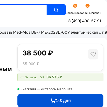
0
0
Избранное
Корзина
Телефон
8 (499) 490-57-91
ровать Med-Mos DB-7 МЕ-2028Д-00У электрическая с гиб
38 500 ₽
55 000 ₽
нным
36 575 ₽
от 3х штук
−5%
В наличии — осталось мало шт.!
1-3 дня