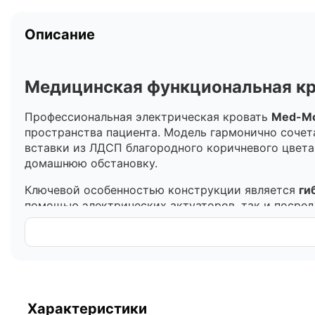
Описание
Медицинская функциональная кр
Профессиональная электрическая кровать
Med-Mo
пространства пациента. Модель гармонично сочет
вставки из ЛДСП благородного коричневого цвета 
домашнюю обстановку.
Ключевой особенностью конструкции является
ги
помощью электрических актуаторов, так и посред
возможность изменения положения пациента даже 
Функциональные возможности и регулиров
Ложе кровати разделено на 4 секции, три из кото
терапевтических целей или комфортного отдыха:
Характеристики