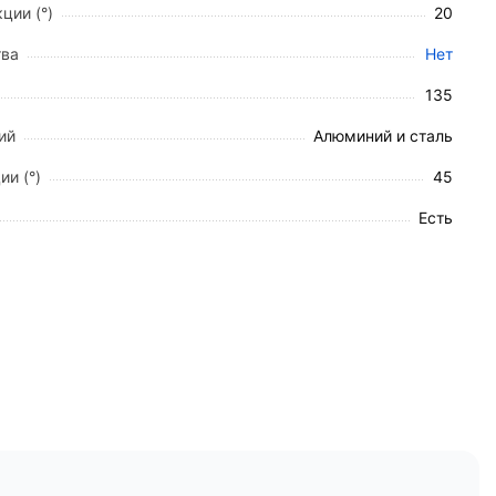
ции (°)
20
тва
Нет
135
ий
Алюминий и сталь
ии (°)
45
тается отдельно
):
Есть