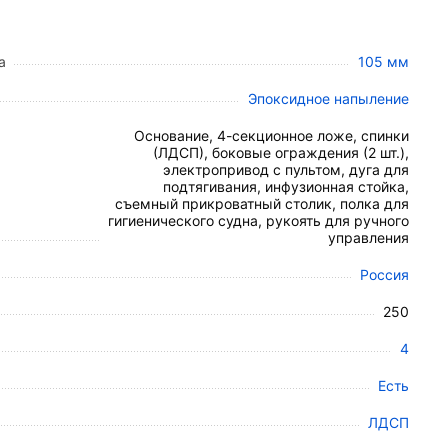
а
105 мм
пациента.
Эпоксидное напыление
Основание, 4-секционное ложе, спинки
(ЛДСП), боковые ограждения (2 шт.),
на интенсивную эксплуатацию с нагрузкой до
250
электропривод с пультом, дуга для
подтягивания, инфузионная стойка,
съемный прикроватный столик, полка для
ая эмаль), устойчивым к регулярной
гигиенического судна, рукоять для ручного
управления
ый воздухообмен под матрасом.
Россия
п к пациенту со стороны головы или ног.
 предотвращающая падение.
250
 шитьем и индивидуальной системой
4
Есть
ЛДСП