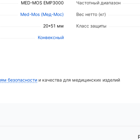
MED-MOS EMP3000
Частотный диапазон
ковременное погружение в жидкость).
м.
Med-Mos (Мед-Мос)
Вес нетто (кг)
20*51 мм
Класс защиты
Конвексный
льной упаковке, обеспечивающей сохранность пьезоэ
иям безопасности
и качества для медицинских изделий