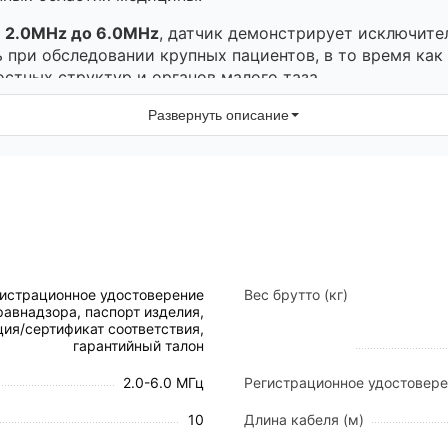
т
2.0MHz до 6.0MHz
, датчик демонстрирует исключите
при обследовании крупных пациентов, в то время как
стных структур и органов малого таза.
Развернуть описание
т использовать его в широком спектре диагностически
изуализация органов брюшной полости (печень, почки,
тия плода на разных триместрах, оценка состояния ма
сканирование для выявления патологий в урологии и г
 крупных сосудов брюшной полости.
ованная диагностика в рамках возможностей конвексн
гистрационное удостоверение
Вес брутто (кг)
авнадзора, паспорт изделия,
и
ия/сертификат соответствия,
гарантийный талон
ономики, что снижает нагрузку на кисть врача при дл
2.0-6.0 МГц
Регистрационное удостовер
уатации и долговечность оборудования при регулярно
10
Длина кабеля (м)