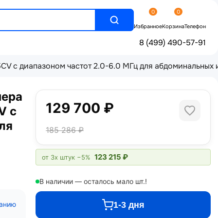
0
0
Избранное
Корзина
Телефон
8 (499) 490-57-91
V с диапазоном частот 2.0-6.0 МГц для абдоминальных
нера
129 700 ₽
V с
ля
185 286 ₽
123 215 ₽
от 3х штук
−5%
В наличии — осталось мало шт.!
1-3 дня
санию