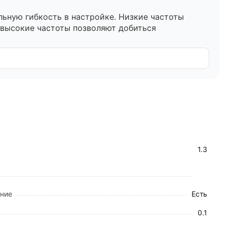
льную гибкость в настройке. Низкие частоты
 высокие частоты позволяют добиться
х направлений:
 поджелудочная железа, селезенка).
тки и придатков.
инекологии.
ого сканирования.
1.3
ительных манипуляциях. Высокий класс
ение
Есть
й дезинфекции.
0.1