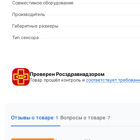
Совместимое оборудование
Класс защиты от влаги:
IPx7 (допускает крат
Габаритные размеры рабочей части:
20*51 м
Производитель
Длина устройства:
10 см.
Габаритные размеры
Вес датчика:
1 кг.
Тип сенсора
Логистические параметры
Оборудование поставляется в надежной индивидуа
Количество грузовых мест:
1.
Объем упаковки:
0,01 м3.
Проверен Росздравнадзором
Вес в упаковке (брутто):
1,3 кг.
Товар прошёл контроль и
соответствует требован
Отзывы о товаре
Вопросы о товаре
1
7