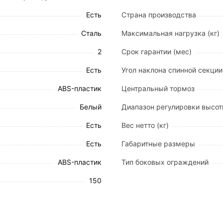
Есть
Страна производства
Сталь
Максимальная нагрузка (кг)
ированной рукоятью позволяет плавно изменять высот
настройке положения пациента.
2
Срок гарантии (мес)
ичного ABS-пластика. Размер ложа составляет 191×59 
Есть
Угол наклона спинной секции 
м позволяет адаптировать каталку под уровень операци
ABS-пластик
Центральный тормоз
 пределах 0-70°, обеспечивая физиологически правиль
еский матрас из кокосового волокна (181×60×1 см) в
Белый
Диапазон регулировки высо
S-пластика (102,5×28 см) обеспечивают надежную защ
Есть
Вес нетто (кг)
Есть
Габаритные размеры
ABS-пластик
Тип боковых ограждений
150
комплектацию