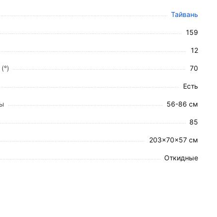
Тайвань
159
у ложа. Использование компенсационных пружин
12
см.
(°)
70
онного стола или кровати.
Есть
ное положение пациента.
 съемном непромокаемом чехле.
ты
56-86 см
иту от падения.
85
203×70×57 см
Откидные