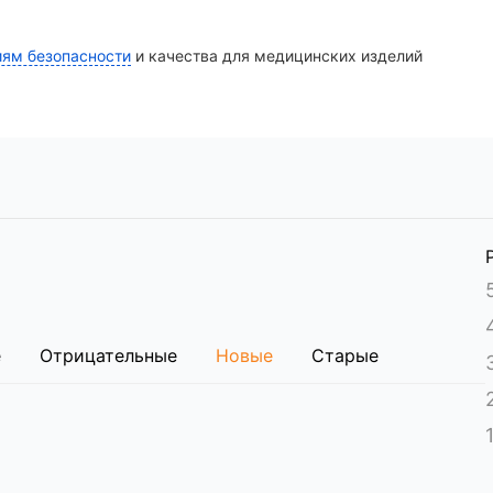
иям безопасности
и качества для медицинских изделий
стальному профилированному основанию.
 из пяти колес и центрального тормоза.
вечного ABS-пластика.
а и трансфузионной стойки в комплекте.
годаря системе компенсационных пружин.
ом.
а.
е
Отрицательные
Новые
Старые