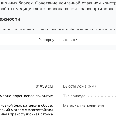
ционных блоках. Сочетание усиленной стальной конст
работы медицинского персонала при транспортировке.
дежности
лированного листа, усиленного ребрами жесткости, чт
менты защищены полимерно-порошковым покрытием, у
Развернуть описание
ты из высокопрочной стали.
 предотвращают скопление пыли и облегчают санитарн
х отверстия для установки трансфузионной стойки и
191×59 см
Высота ложа (мм)
льную управляемость в узких коридорах и на поворота
мерно-порошковое покрытие
Тип привода
 колеса диаметром 150×69 мм, обеспечивающих мягкий
новной блок каталки в сборе,
Материал наполнителя
еский матрас с влагостойким
ое колесо (Ø125×32 мм) для стабилизации курса при
емная трансфузионная стойка
 тормоза для мгновенной фиксации каталки в стацион