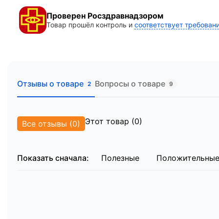
Преимущества модели Med-Mos (YQC-2R)
Проверен Росздравнадзором
Товар прошёл контроль и
соответствует требован
Высокая механическая прочность благодаря 
Превосходная маневренность за счет системы
Эргономичный дизайн и использование долго
Полная готовность к работе: наличие матрас
Плавность хода и легкость регулировок бла
Отзывы о товаре
Вопросы о товаре
2
9
Комплектация
Основной блок каталки в сборе.
Ортопедический матрас с влагостойким чехл
Этот товар (0)
Все отзывы (0)
Съемная трансфузионная (инфузионная) стойк
Показать сначала:
Полезные
Положительны