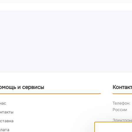
омощь и сервисы
Контак
нас
Телефон: 
России
нтакты
Электрон
ставка
лата