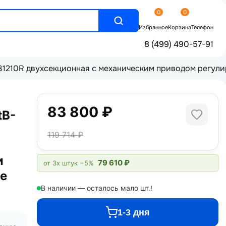
0
0
Избранное
Корзина
Телефон
8 (499) 490-57-91
1210R двухсекционная с механическим приводом регули
83 800 ₽
tB-
119 714 ₽
и
79 610 ₽
от 3х штук
−5%
те
В наличии — осталось мало шт.!
1-3 дня