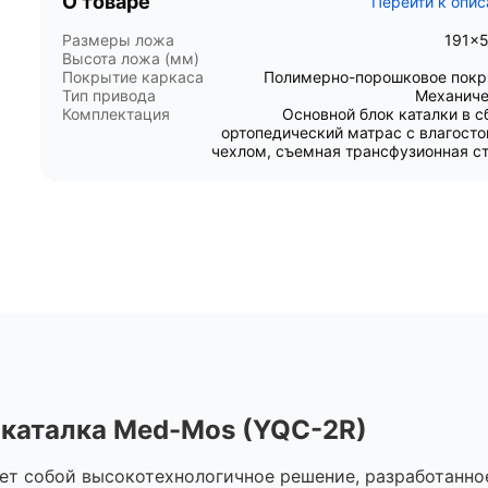
О товаре
Перейти к опи
Размеры ложа
191×
Высота ложа (мм)
Покрытие каркаса
Полимерно-порошковое пок
Тип привода
Механиче
Комплектация
Основной блок каталки в с
ортопедический матрас с влагост
чехлом, съемная трансфузионная с
каталка Med-Mos (YQC-2R)
ет собой высокотехнологичное решение, разработанно