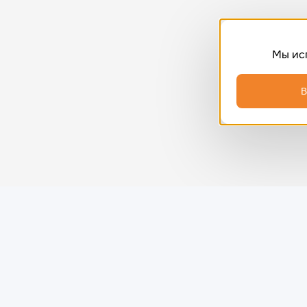
Мы ис
В