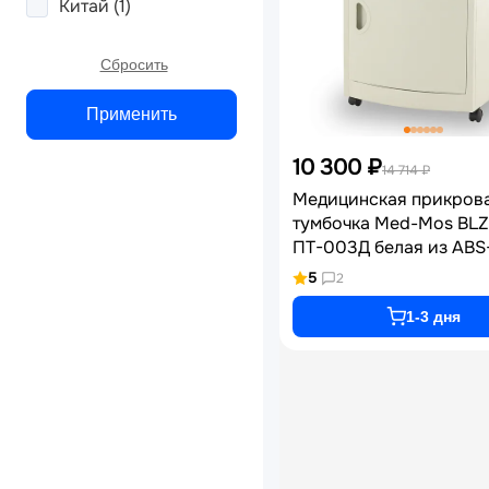
Китай
(1)
Сбросить
Применить
10 300 ₽
14 714 ₽
Медицинская прикров
тумбочка Med-Mos BLZ
ПТ-003Д белая из ABS
пластика с выдвижной
5
2
полкой, ящиком и коле
тормозами артикул BL
1-3 дня
бел