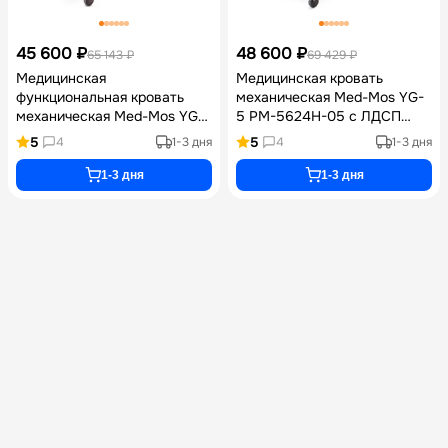
45 600 ₽
48 600 ₽
65 143 ₽
69 429 ₽
Медицинская
Медицинская кровать
функциональная кровать
механическая Med-Mos YG-
механическая Med-Mos YG-
5 РМ-5624Н-05 с ЛДСП
6 ММ-2624Н-06/2124Н-04 с
спинками венге, функцией
5
5
4
1-3 дня
4
1-3 дня
туалетным устройством
бокового переворачивания,
xBIO II, функцией
кардиокресла и туалетным
1-3 дня
1-3 дня
кардиокресло и спинками
устройством xBIO II, с
ЛДСП венге, с матрасом
матрасом