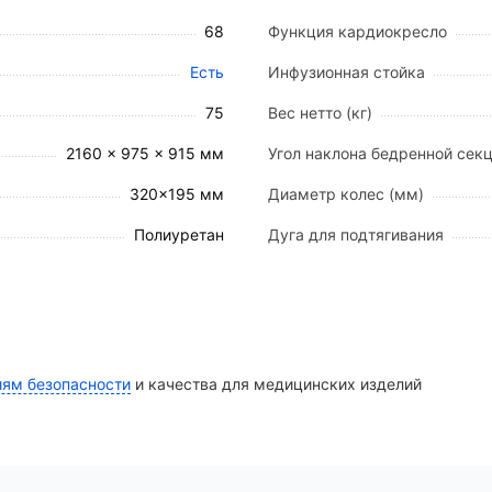
вниз до 68°
68
Функция кардиокресло
°
Есть
Инфузионная стойка
от комплектации)
75
Вес нетто (кг)
2160 x 975 x 915 мм
Угол наклона бедренной секц
шт.
320×195 мм
Диаметр колес (мм)
Полиуретан
Дуга для подтягивания
мм) — 1 шт.
т.
шт.
иям безопасности
и качества для медицинских изделий
ный комплект поставки и подбирается индивидуально в