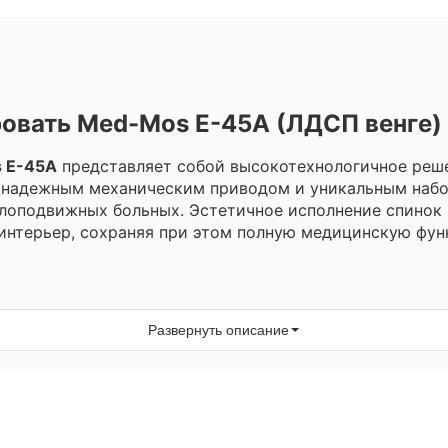
овать Med-Mos E-45А (ЛДСП венге)
 E-45A
представляет собой высокотехнологичное реше
а надежным механическим приводом и уникальным набо
лоподвижных больных. Эстетичное исполнение спинок
интерьер, сохраняя при этом полную медицинскую фун
ровок, обеспечивающих максимальный комфорт пациент
Развернуть описание
наклонять спинные и тазовые секции (до 75°), что не
гулировка секций позволяет перевести пациента в сид
оту легких.
нический люк в тазовой секции управляется рычагом,