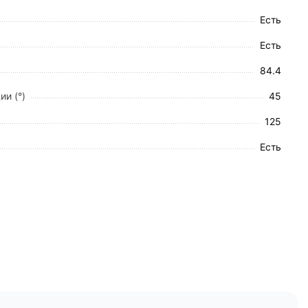
Есть
Есть
84.4
ии (°)
45
125
Есть
 зависимости от потребностей пациента.