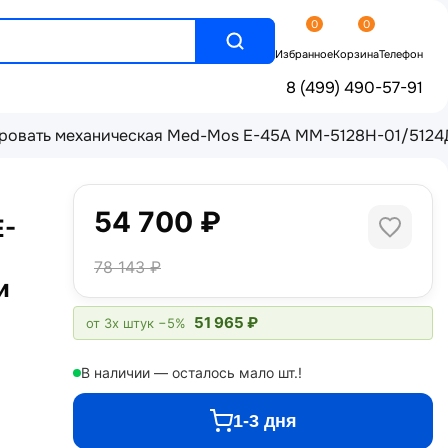
0
0
Избранное
Корзина
Телефон
8 (499) 490-57-91
ровать механическая Med-Mos E-45А ММ-5128Н-01/5124Д-
54 700 ₽
E-
78 143 ₽
и
51 965 ₽
от 3х штук
−5%
В наличии — осталось мало шт.!
1-3 дня