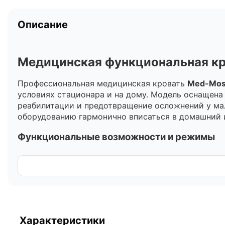
Описание
Медицинская функциональная кр
Профессиональная медицинская кровать
Med-Mos
условиях стационара и на дому. Модель оснащен
реабилитации и предотвращение осложнений у ма
оборудованию гармонично вписаться в домашний 
Функциональные возможности и режимы
Кровать обладает расширенным арсеналом регули
Боковое переворачивание:
позволяет плавно 
облегчения гигиенических процедур.
Положение «Кардиокресло»:
комплексная ре
сердечно-сосудистую систему и улучшает раб
Характеристики
Интегрированное туалетное устройство:
меха