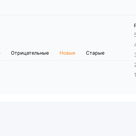
 x 34,5 см
см
е
Отрицательные
Новые
Старые