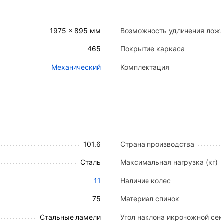
тов позволяют точно адаптировать геометрию кровати
1975 x 895 мм
Возможность удлинения лож
465
Покрытие каркаса
стали с защитным полимерно-порошковым покрытием (
Механический
Комплектация
о складными S-образными рукоятками обеспечивают п
вые поддержки, анатомические тазовые секции и рег
я оптимального воздухообмена.
диаметром 125 мм с индивидуальными тормозными фи
 из ЛДСП венге оснащены фиксаторами. Складные бо
101.6
Страна производства
Сталь
Максимальная нагрузка (кг)
11
Наличие колес
15 мм
ю удлинения на 110 мм)
75
Материал спинок
°)
Стальные ламели
Угол наклона икроножной сек