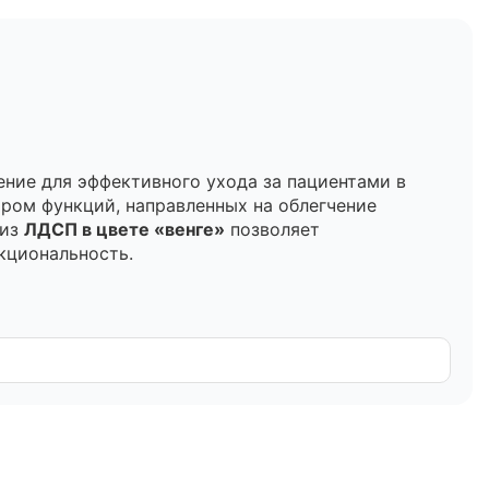
ние для эффективного ухода за пациентами в
ром функций, направленных на облегчение
 из
ЛДСП в цвете «венге»
позволяет
кциональность.
а и удобство для персонала:
обходимо для профилактики пролежней и
ячее положение, что снижает нагрузку на
 обеспечивая гигиеничность и автономность