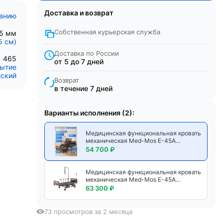
Доставка и возврат
санию
Собственная курьерская служба
95 мм
5 см)
Доставка по России
465
от 5 до 7 дней
рытие
ский
Возврат
в течение 7 дней
Варианты исполнения (2):
Медицинская функциональная кровать
механическая Med-Mos E-45А
ММ-5128Н-01/5124Д-01 со спинками
54 700 ₽
ЛДСП венге, функциями бокового
переворачивания, кардиокресла и
туалетным устройством
Медицинская функциональная кровать
механическая Med-Mos E-45А
ММ-5128Н-01/5124Д-01 со спинками
63 300 ₽
ЛДСП венге, функциями бокового
переворачивания, кардиокресла и
туалетным устройством, с матрасом
73 просмотров за 2 месяца