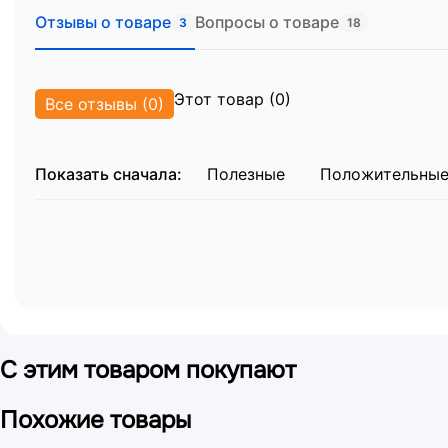
Отзывы о товаре
Вопросы о товаре
3
18
Количество мест:
2 упаковки
Габариты упаковки №1 (основная):
199,5 x 92
Габариты упаковки №2 (спинки):
96 x 48 x 7 
Общий вес брутто:
101,6 кг
Этот товар (0)
Все отзывы (0)
Показать сначала:
Полезные
Положительны
С этим товаром покупают
Похожие товары